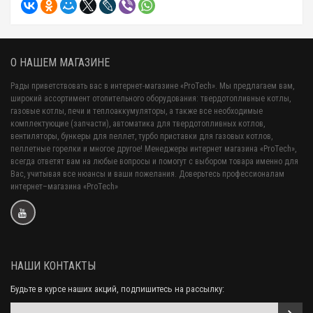
О НАШЕМ МАГАЗИНЕ
Рады приветствовать вас в интернет-магазине «ProTech». Мы предлагаем вам,
широкий ассортимент отопительного оборудования: твердотопливные котлы,
газовые котлы, печи и теплоаккумуляторы, а также все необходимые
комплектующие (запчасти), автоматика для твердотопливных котлов,
вентиляторы, бункеры для пеллет, турбо приставки для газовых котлов,
пеллетные горелки и многое другое! Менеджеры интернет магазина «ProTech»,
всегда ответят вам на любые вопросы и помогут с выбором товара именно для
Вас, учитывая все нюансы и ваши пожелания. Доверьтесь профессионалам
интернет–магазина «ProTech»
НАШИ КОНТАКТЫ
Будьте в курсе наших акций, подпишитесь на рассылку: