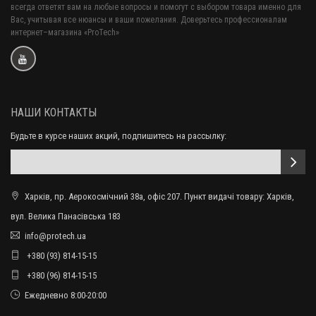
всегда ответят вам на любые вопросы и помогут с выбором товара именно для
Вас, учитывая все нюансы и ваши пожелания. Доверьтесь профессионалам
интернет–магазина «ProTech»
НАШИ КОНТАКТЫ
Будьте в курсе наших акций, подпишитесь на рассылку:
Харків, пр. Аерокосмічний 38а, офіс 207. Пункт видачі товару: Харків,
вул. Велика Панасівська 183
info@protech.ua
+380 (93) 814-15-15
+380 (96) 814-15-15
Ежедневно 8:00-20:00