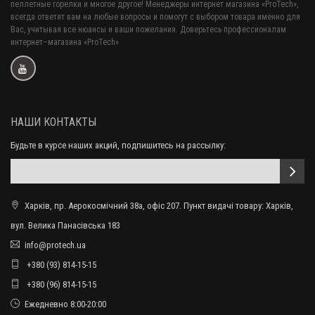
пеллетные горелки и многое другое! Менеджеры интернет магазина «ProTech»,
всегда ответят вам на любые вопросы и помогут с выбором товара именно для
Вас, учитывая все нюансы и ваши пожелания. Доверьтесь профессионалам
интернет–магазина «ProTech»
НАШИ КОНТАКТЫ
Будьте в курсе наших акций, подпишитесь на рассылку:
Харків, пр. Аерокосмічний 38а, офіс 207. Пункт видачі товару: Харків,
вул. Велика Панасівська 183
info@protech.ua
+380 (93) 814-15-15
+380 (96) 814-15-15
Ежедневно 8:00-20:00