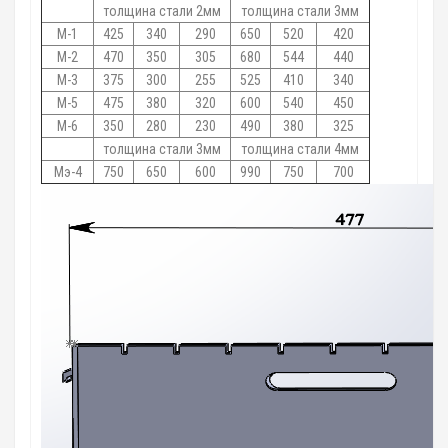
толщина стали 2мм
толщина стали 3мм
М-1
425
340
290
650
520
420
М-2
470
350
305
680
544
440
М-3
375
300
255
525
410
340
М-5
475
380
320
600
540
450
М-6
350
280
230
490
380
325
толщина стали 3мм
толщина стали 4мм
Мэ-4
750
650
600
990
750
700