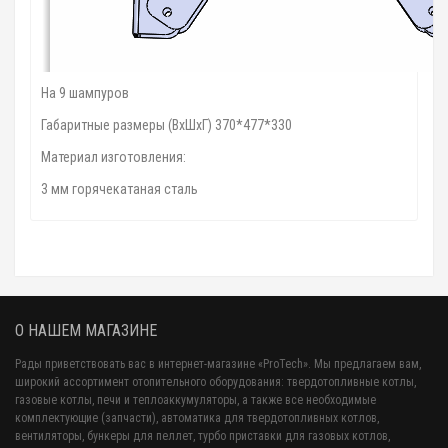
На 9 шампуров
Габаритные размеры (ВхШхГ) 370*477*330
Материал изготовления:
3 мм горячекатаная сталь
О НАШЕМ МАГАЗИНЕ
Рады приветствовать вас в интернет-магазине «ProTech». Мы предлагаем вам,
широкий ассортимент отопительного оборудования: твердотопливные котлы,
газовые котлы, печи и теплоаккумуляторы, а также все необходимые
комплектующие (запчасти), автоматика для твердотопливных котлов,
вентиляторы, бункеры для пеллет, турбо приставки для газовых котлов,