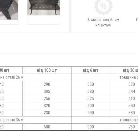
Знижки постійним
Г
клієнтам!
30 шт
від 100 шт
від 6 шт
від 30 
на сталі 2мм
товщина 
40
290
650
520
50
305
680
544
00
255
525
410
80
320
600
540
80
230
490
380
на сталі 3мм
товщина 
50
600
990
750