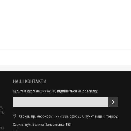
НАШІ КОНТАКТИ
Будьте в курсі наших акцій, підпишіться на розсилку:
в,
ів,
Харків, пр. Аерокосмічний 38а, офіс 207. Пункт видачі товару:
Харків, вул. Велика Панасівська 183
и і