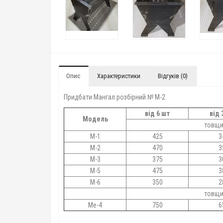
Опис
Характеристики
Відгуків (0)
Придбати Мангал розбірний № М-2
від 6 шт
від 
Модель
товщи
М-1
425
3
М-2
470
3
М-3
375
3
М-5
475
3
М-6
350
2
товщи
Ме-4
750
6