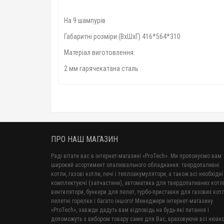
На 9 шампурів
Габаритні розміри (ВхШхГ) 416*564*310
Матеріал виготовлення:
2 мм гарячекатана сталь
ПРО НАШ МАГАЗИН
Раді вітати вас в інтернет-магазині «ProTech». Ми пропонуємо вам
широкий асортимент опалювального обладнання: твердопаливні
котли, газові котли, печі і теплоакумулятори, а також всі необхідні
комплектуючі (запчастини), автоматика для твердопаливних котлі
вентилятори, бункери для пелет, турбо-приставки для газових котл
пелетні горелки і багато іншого! Менеджери інтернет-магазину
«ProTech», завжди дадуть вам відповідь на будь-які питання і
допоможуть з вибором товару саме для Вас, враховуючи всі нюанс