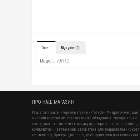
Опис
Відгуків (0)
Модель: st5153
ПРО НАШ МАГАЗИН
Раді вітати вас в інтернет-магазині «ProTech». Ми пропонуємо вам
широкий асортимент опалювального обладнання: твердопаливні
котли, газові котли, печі і теплоакумулятори, а також всі необхідні
комплектуючі (запчастини), автоматика для твердопаливних котлі
вентилятори, бункери для пелет, турбо-приставки для газових котл