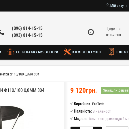
Мій акаунт
(096) 814-15-15
Щоденно
(093) 814-15-15
8:00-20:00
И
ТЕПЛОАККУМУЛЯТОРИ
КОМПЛЕКТУЮЧІ
ЕЛЕКТ
метри ф110/180 0,8мм 304
9 120грн.
 Ф110/180 0,8ММ 304
Знайшли дешев
Виробник:
ProTech
Наявність:
В наявності
Модель:
Комплект дымохода 3 ме