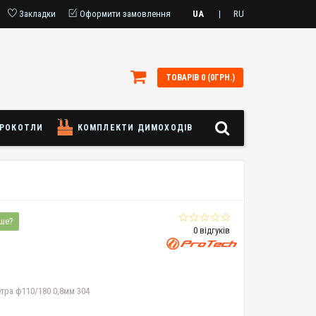
Закладки
Оформити замовлення
UA
|
RU
ТОВАРІВ 0 (0ГРН.)
РОКОТЛИ
КОМПЛЕКТИ ДИМОХОДІВ
ше?
0 відгуків
тра ф110/180 0,8мм 304