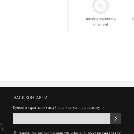
Знижки постійним
Г
клієнтам!
НАШІ КОНТАКТИ
Будьте в курсі наших акцій, підпишіться на розсилку:
в,
ів,
Харків, пр. Аерокосмічний 38а, офіс 207. Пункт видачі товару: