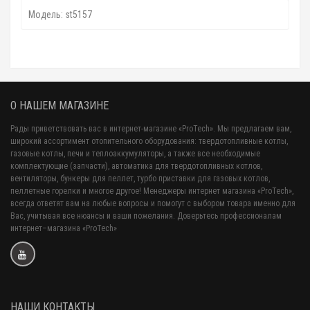
Модель: st5157
О НАШЕМ МАГАЗИНЕ
Рады приветствовать вас в интернет-магазине «ProTech». Мы предлагаем вам,
широкий ассортимент отопительного оборудования: твердотопливные котлы,
газовые котлы, печи и теплоаккумуляторы, а также все необходимые
комплектующие (запчасти), автоматика для твердотопливных котлов,
вентиляторы, бункеры для пеллет, турбо приставки для газовых котлов,
пеллетные горелки и многое другое! Менеджеры интернет магазина «ProTech»,
всегда ответят вам на любые вопросы и помогут с выбором товара именно для
Вас, учитывая все нюансы и ваши пожелания. Доверьтесь профессионалам
интернет–магазина «ProTech»
НАШИ КОНТАКТЫ