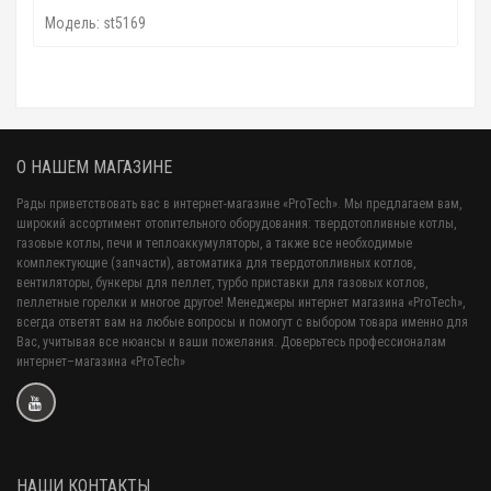
Модель: st5169
О НАШЕМ МАГАЗИНЕ
Рады приветствовать вас в интернет-магазине «ProTech». Мы предлагаем вам,
широкий ассортимент отопительного оборудования: твердотопливные котлы,
газовые котлы, печи и теплоаккумуляторы, а также все необходимые
комплектующие (запчасти), автоматика для твердотопливных котлов,
вентиляторы, бункеры для пеллет, турбо приставки для газовых котлов,
пеллетные горелки и многое другое! Менеджеры интернет магазина «ProTech»,
всегда ответят вам на любые вопросы и помогут с выбором товара именно для
Вас, учитывая все нюансы и ваши пожелания. Доверьтесь профессионалам
интернет–магазина «ProTech»
НАШИ КОНТАКТЫ