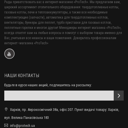
Рады приветствовать вас в интернет-магазине «ProTech». Мы предлагаем вам,
широкий ассортимент отопительного оборудования: твердотопливные котлы,
газовые котлы, печи и теплоаккумуляторы, а также все необходимые
комплектующие (запчасти), автоматика для твердотопливных котлов,
вентиляторы, бункеры для пеллет, турбо приставки для газовых котлов,
пеллетные горелки и многое другое! Менеджеры интернет магазина «ProTech»,
всегда ответят вам на любые вопросы и помогут с выбором товара именно для
Вас, учитывая все нюансы и ваши пожелания. Доверьтесь профессионалам
интернет–магазина «ProTech»
НАШИ КОНТАКТЫ
Будьте в курсе наших акций, подпишитесь на рассылку:
Харків, пр. Аерокосмічний 38а, офіс 207. Пункт видачі товару: Харків,
вул. Велика Панасівська 183
info@protech.ua