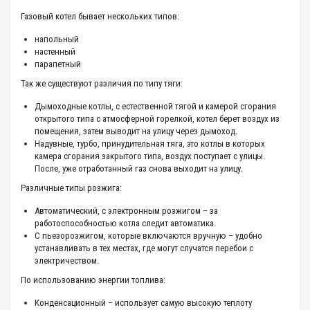
Газовый котел бывает нескольких типов:
напольный
настенный
парапетный
Так же существуют различия по типу тяги:
Дымоходные котлы, с естественной тягой и камерой сгорания
открытого типа с атмосферной горелкой, котел берет воздух из
помещения, затем выводит на улицу через дымоход.
Надувные, турбо, принудительная тяга, это котлы в которых
камера сгорания закрытого типа, воздух поступает с улицы.
После, уже отработанный газ снова выходит на улицу.
Различные типы розжига:
Автоматический, с электронным розжигом – за
работоспособностью котла следит автоматика.
С пьезорозжигом, которые включаются вручную – удобно
устанавливать в тех местах, где могут случатся перебои с
электричеством.
По использованию энергии топлива:
Конденсационный – использует самую высокую теплоту