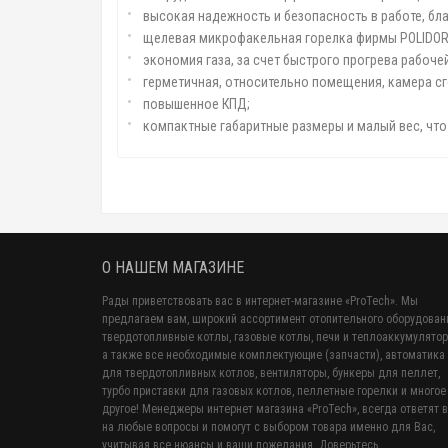
высокая надежность и безопасность в работе, бл
щелевая микрофакельная горелка фирмы POLIDORO
экономия газа, за счет быстрого прогрева рабоче
герметичная, относительно помещения, камера с
повышенное КПД;
компактные габаритные размеры и малый вес, что
О НАШЕМ МАГАЗИНЕ
Рады приветствовать вас в интернет-магазине «ProTech». Мы
предлагаем вам, широкий ассортимент отопительного оборудован
твердотопливные котлы, газовые котлы, печи и теплоаккумулятор
а также все необходимые комплектующие (запчасти), автоматика
для твердотопливных котлов, вентиляторы, бункеры для пеллет,
турбо приставки для газовых котлов, пеллетные горелки и многое
другое! Менеджеры интернет магазина «ProTech», всегда ответят 
на любые вопросы и помогут с выбором товара именно для Вас,
учитывая все нюансы и ваши пожелания. Доверьтесь