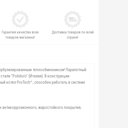
Гарантия качества всех
Доставка товаров по всей
товаров магазина!
стране!
, турбулизированным теплообменником! Парапетный
тали "Polidoro" (Италия). В конструкции
вый котел ProTech™, способен работать в системе
 и антикоррозионного, жаростойкого покрытия;