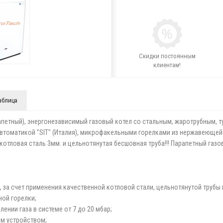
Скидки постоянным
клиентам!
аблица
арапетный), энергонезависимый газовый котел со стальным, жаротрубным
автоматикой "SIT" (Италия), микрофакельными горелками из нержавеющей с
отловая сталь 3мм. и цельнотянутая бесшовная труба!!! Парапетный газо
 за счет применения качественной котловой стали, цельнотянутой трубы
ной горелки;
ении газа в системе от 7 до 20 мбар;
м устройством;