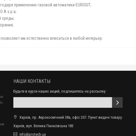
агодаря применению газовой автоматики EUROSIT;
 A.s.p.a;
й среды;
горания;
 позволяет им естественно вписаться в любой интерьер.
НАШИ КОНТАКТЫ
Будьте в курсе наших акций, подпишитесь на рассылку:
ия:
ы,
Харків, пр. Аерокосмічний 38а, офіс 207. Пункт видачі товару:
вам
Харків, вул. Велика Панасівська 183
info@protech.ua