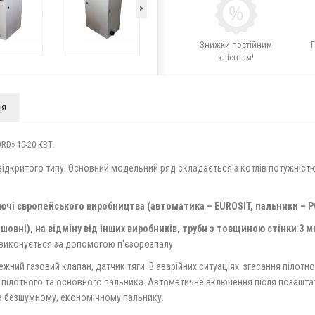
>
Знижки постійним
Г
клієнтам!
ця
D» 10-20 КВТ.
ідкритого типу. Основний модельний ряд складається з котлів потужністю 1
чі європейського виробництва (автоматика – EUROSIT, пальники – P
шовні), на відміну від інших виробників, труби з товщиною стінки 3 
виконується за допомогою п'єзорозпалу.
жний газовий клапан, датчик тяги. В аварійних ситуаціях: згасання пілотно
 пілотного та основного пальника. Автоматичне включення після позаштат
 безшумному, економічному пальнику.