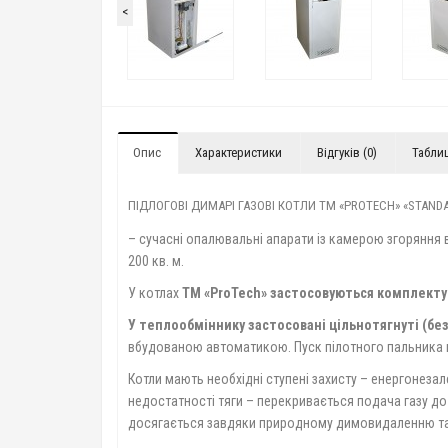
<
Опис
Характеристики
Відгуків (0)
Табли
ПІДЛОГОВІ ДИМАРІ ГАЗОВІ КОТЛИ ТМ «PROTECH» «STANDAR
– сучасні опалювальні апарати із камерою згоряння в
200 кв. м.
У котлах
ТМ «ProTech» застосовуються комплектую
У теплообміннику застосовані цільнотягнуті (без
вбудованою автоматикою. Пуск пілотного пальника 
Котли мають необхідні ступені захисту – енергонезале
недостатності тяги – перекривається подача газу до
досягається завдяки природному димовидаленню та