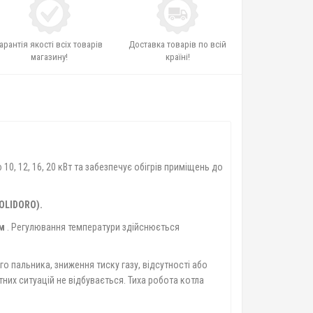
арантія якості всіх товарів
Доставка товарів по всій
магазину!
країні!
0, 12, 16, 20 кВт та забезпечує обігрів приміщень до
OLIDORO).
мм
. Регулювання температури здійснюється
го пальника, зниження тиску газу, відсутності або
них ситуацій не відбувається. Тиха робота котла