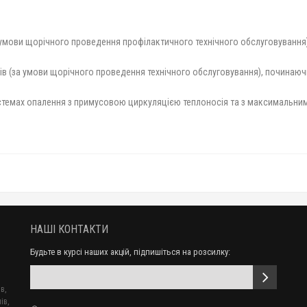
за умови щорічного проведення профілактичного технічного обслуговуванн
ків (за умови щорічного проведення технічного обслуговування), починаю
стемах опалення з примусовою циркуляцією теплоносія та з максимальним ти
НАШІ КОНТАКТИ
Будьте в курсі наших акцій, підпишіться на розсилку:
в,
ів,