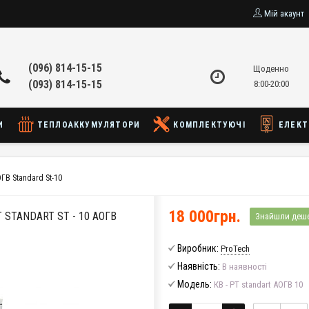
Мій акаунт
(096) 814-15-15
Щоденно
(093) 814-15-15
8:00-20:00
И
ТЕПЛОАККУМУЛЯТОРИ
КОМПЛЕКТУЮЧІ
ЕЛЕКТ
ГВ Standard St-10
18 000грн.
 STANDART ST - 10 АОГВ
Знайшли деш
Виробник:
ProTech
Наявність:
В наявності
Модель:
КВ - РТ standart АОГВ 10