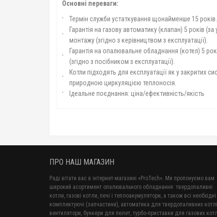
Основні переваги:
Термін служби устаткування щонайменше 15 років.
Гарантія на газову автоматику (клапан) 5 років (
монтажу (згідно з керівництвом з експлуатації).
Гарантія на опалювальне обладнання (котел) 5 ро
(згідно з посібником з експлуатації).
Котли підходять для експлуатації як у закритих си
природною циркуляцією теплоносія.
Ідеальне поєднання: ціна/ефективність/якість
ПРО НАШ МАГАЗИН
Раді вітати вас в інтернет-магазині «ProTech». Ми пропонуємо вам
широкий асортимент опалювального обладнання: твердопаливні
котли, газові котли, печі і теплоакумулятори, а також всі необхідні
комплектуючі (запчастини), автоматика для твердопаливних котлі
вентилятори, бункери для пелет, турбо-приставки для газових котл