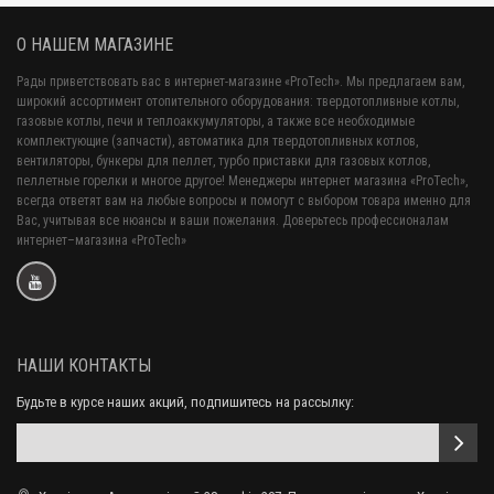
О НАШЕМ МАГАЗИНЕ
Рады приветствовать вас в интернет-магазине «ProTech». Мы предлагаем вам,
широкий ассортимент отопительного оборудования: твердотопливные котлы,
газовые котлы, печи и теплоаккумуляторы, а также все необходимые
комплектующие (запчасти), автоматика для твердотопливных котлов,
вентиляторы, бункеры для пеллет, турбо приставки для газовых котлов,
пеллетные горелки и многое другое! Менеджеры интернет магазина «ProTech»,
всегда ответят вам на любые вопросы и помогут с выбором товара именно для
Вас, учитывая все нюансы и ваши пожелания. Доверьтесь профессионалам
интернет–магазина «ProTech»
НАШИ КОНТАКТЫ
Будьте в курсе наших акций, подпишитесь на рассылку: