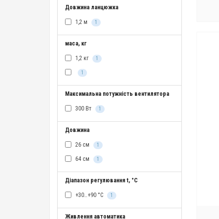
Довжина ланцюжка
1,2 м
1
маса, кг
1,2 кг
1
1
Максимальна потужність вентилятора
300 Вт
1
Довжина
26 см
1
64 см
1
Діапазон регулювання t, °C
+30…+90 °C
1
Живлення автоматика