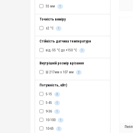
55 мм
1
Точність виміру
±2 °C
1
Стійкість датчика температури
від -55 °C до +150 °C
1
Внутрішній розмір врізання
Ш 217мм х 107 мм
2
Потужність, кВт)
5-15
3
5-45
1
9-36
1
10-100
1
Пелл
10-65
1