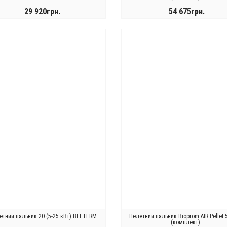
29 920грн.
54 675грн.
КУПИТИ
КУПИТИ
етний пальник 20 (5-25 кВт) BEETERM
Пелетний пальник Bioprom AIR Pellet 
(комплект)