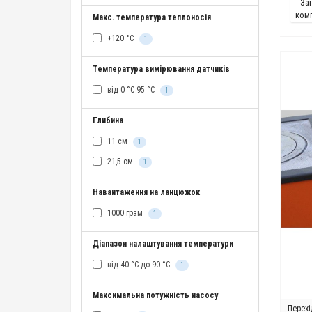
За
комп
Макс. температура теплоносія
+120 °C
1
Температура вимірювання датчиків
від 0 °C 95 °C
1
Глибина
11 см
1
21,5 см
1
Навантаження на ланцюжок
1000 грам
1
Діапазон налаштування температури
від 40 °C до 90 °C
1
Максимальна потужність насосу
Перехі