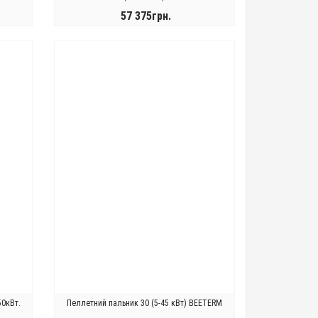
57 375грн.
КУПИТИ
50кВт.
Пеллетний пальник 30 (5-45 кВт) BEETERM