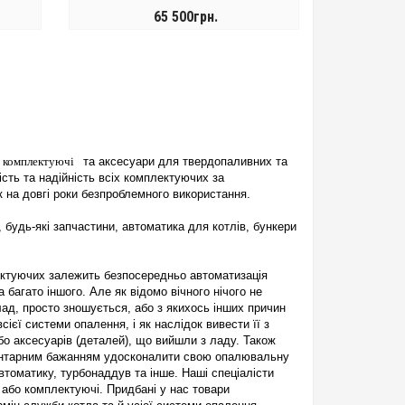
65 500грн.
КУПИТИ
комплектуючі
та аксесуари для твердопаливних та
сть та надійність всіх комплектуючих за
 на довгі роки безпроблемного використання.
 будь-які запчастини, автоматика для котлів, бункери
ектуючих залежить безпосередньо автоматизація
 багато іншого. Але як відомо вічного нічого не
лад, просто зношується, або з якихось інших причин
єї системи опалення, і як наслідок вивести її з
о аксесуарів (деталей), що вийшли з ладу. Також
ментарним бажанням удосконалити свою опалювальну
томатику, турбонаддув та інше. Наші спеціалісти
 або комплектуючі. Придбані у нас товари