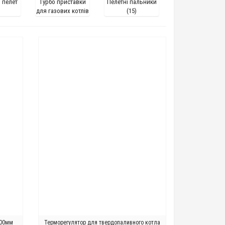
 пелет
Турбо приставки
Пелетні пальники
для газових котлів
(15)
(2)
600мм
Терморегулятор для твердопаливного котла