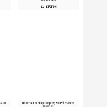
25 220грн.
КУПИТИ
15кВт.
Пелетний пальник Bioprom AIR Pellet 36квт.
(комплект)