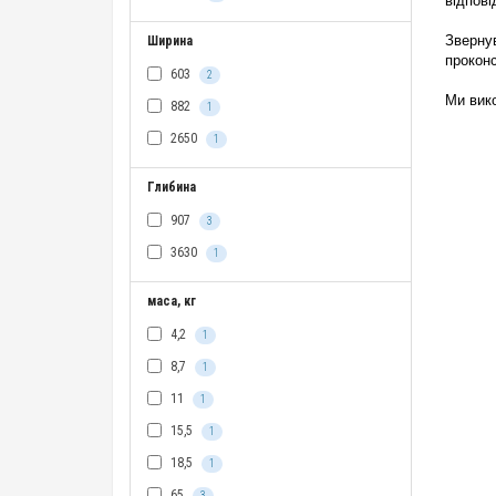
відпові
Звернув
Ширина
прокон
603
2
Ми вик
882
1
2650
1
Глибина
907
3
3630
1
маса, кг
4,2
1
8,7
1
11
1
15,5
1
18,5
1
65
3