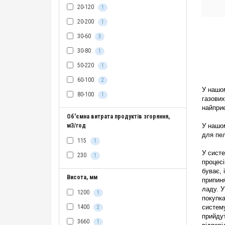
20-120
1
20-200
1
30-60
3
30-80
1
50-220
1
60-100
2
У нашом
80-100
1
газових
найприє
Об'ємна витрата продуктів згоряння,
м3/год
У нашом
для
пе
115
1
У сист
230
1
процесі
буває, 
Висота, мм
припиня
ладу. У
1200
1
покупк
1400
систему
2
прийдут
3660
1