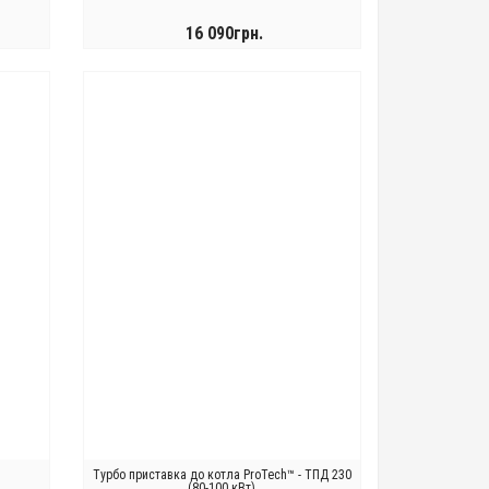
16 090грн.
КУПИТИ
Турбо приставка до котла ProTech™ - ТПД 230
(80-100 кВт)