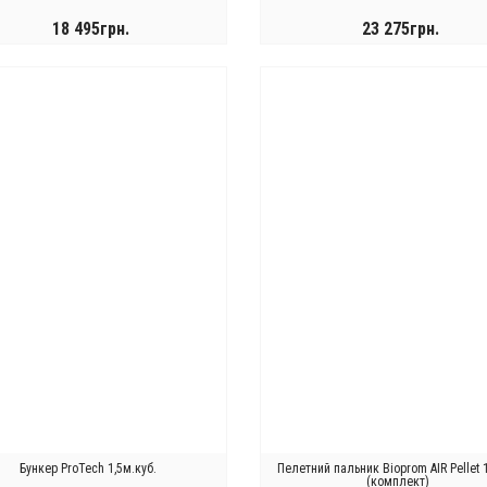
18 495грн.
23 275грн.
КУПИТИ
КУПИТИ
Бункер ProTech 1,5м.куб.
Пелетний пальник Bioprom AIR Pellet 
(комплект)