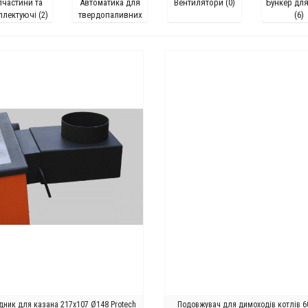
пчастини та
Автоматика для
Вентилятори (0)
Бункер для
лектуючі (2)
твердопаливних
(6)
котлів (2)
дник для казана 217х107 Ø148 Protech
Подовжувач для димоходів котлів 