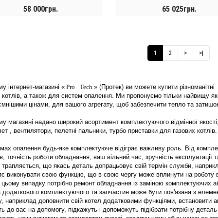
58 000грн.
65 025грн.
КУПИТИ
КУПИТИ
1
2
>
>|
у інтернет-магазині «
Pro
Tech
» (Протек) ви можете купити різноманітні
 котлів, а також для систем опалення. Ми пропонуємо тільки найвищу які
мнішими цінами, для вашого агрегату, щоб забезпечити тепло та затишок
у магазині надано широкий асортимент комплектуючого відмінної якості,
лет
, вентилятори, пелетні пальники,
турбо
приставки для газових котлів.
емах опалення будь-яке комплектуюче відіграє важливу роль. Від компл
в, точність роботи обладнання, ваш вільний час, зручність експлуатації та
і трапляється, що якась деталь допрацьовує свій термін служби, наприк
є виконувати свою функцію, що в свою чергу може вплинути на роботу всі
 цьому випадку потрібно ремонт обладнання із заміною комплектуючих аб
а додаткового комплектуючого та запчастин може бути пов'язана з еле
, наприклад доповнити свій котел додатковими функціями, встановити ав
ь до вас на допомогу, підкажуть і допоможуть підібрати потрібну деталь