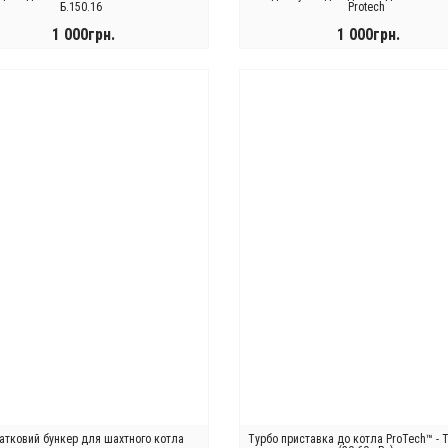
Б.150.16
Protech
1 000грн.
1 000грн.
КУПИТИ
КУПИТИ
атковий бункер для шахтного котла
Турбо приставка до котла ProTech™ - 