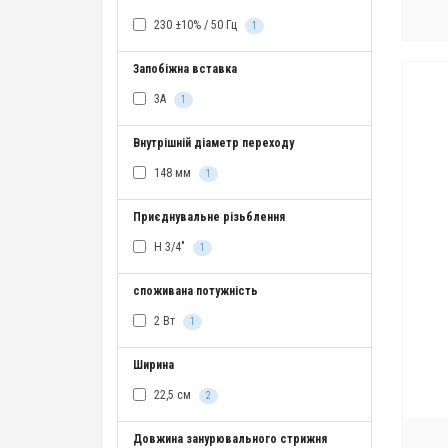
230 ±10% / 50 Гц
1
Запобіжна вставка
3А
1
Внутрішній діаметр переходу
148 мм
1
Приєднувальне різьблення
Н 3/4"
1
споживана потужність
2 Вт
1
Ширина
22,5 см
2
Довжина занурювального стрижня