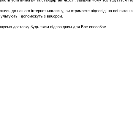
дають усім вимогам та стандартам якості, завдяки чому збільшується тер
шись до нашого інтернет магазину, ви отримаєте відповіді на всі питання
сультують і допоможуть з вибором.
онуємо доставку будь-яким відповідним для Вас способом.