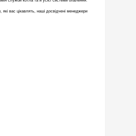
мін служби котла та й усієї системи опалення.
, які вас цікавлять, наші досвідчені менеджери