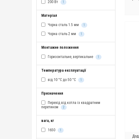
200 Вт
1
Матеріал
Чорна сталь 1.5 мм
1
Чорна сталь 2 мм
1
Монтажне положення
Горизонтальне, вертикальне
1
Температура експлуатації
від 10 °C до 50 °C
1
Призначення
Перехід від котла із квадратним
перетином
2
вага, кг
1650
1
Дод