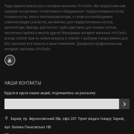
Рады приветствовать вас в интернет-магазине «ProTech». Мы предлагаем вам,
широкий ассортимент отопительного оборудования: твердотопливные котлы,
газовые котлы, печи и теплоаккумуляторы, а также все необходимые
комплектующие (запчасти), автоматика для твердотопливных котлов,
вентиляторы, бункеры для пеллет, турбо приставки для газовых котлов,
пеллетные горелки и многое другое! Менеджеры интернет магазина «ProTech»,
всегда ответят вам на любые вопросы и помогут с выбором товара именно для
Вас, учитывая все нюансы и ваши пожелания. Доверьтесь профессионалам
интернет–магазина «ProTech»
НАШИ КОНТАКТЫ
Будьте в курсе наших акций, подпишитесь на рассылку:
Харків, пр. Аерокосмічний 38а, офіс 207. Пункт видачі товару: Харків,
вул. Велика Панасівська 183