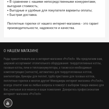
• В сравнении с нашими непосредственными конкурентами,
выгодная стоимость;
• Выгодные и удобные для покупателя варианты оплаты;
• Быстрая доставка.
Пеллетные горелки от нашего интернет-магазина - это гарант
производительности, надежности и качества.
О НАШЕМ МАГАЗИНЕ
Рады приветствовать вас в интернет-магазине «ProTech». Мы предлагаем вам,
широкий ассортимент отопительного оборудования: твердотопливные котлы,
газовые котлы, печи и теплоаккумуляторы, а также все необходимые
комплектующие (запчасти), автоматика для твердотопливных котлов,
вентиляторы, бункеры для пеллет, турбо приставки для газовых котлов,
пеллетные горелки и многое другое! Менеджеры интернет магазина «ProTech»,
всегда ответят вам на любые вопросы и помогут с выбором товара именно для
Вас, учитывая все нюансы и ваши пожелания. Доверьтесь профессионалам
интернет–магазина «ProTech»