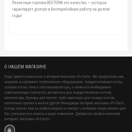
Пеллетные горелки BEETERM это качество — которое
гарантирует долгую и бесперебойную работу на долгие
годы!
О НАШЕМ МАГАЗИНЕ
Рады приветствовать вас в интернет-магазине «ProTech». Мы предлагаем вам,
широкий ассортимент отопительного оборудования: твердотопливные котлы,
газовые котлы, печи и теплоаккумуляторы, а также все необходимые
комплектующие (запчасти), автоматика для твердотопливных котлов,
вентиляторы, бункеры для пеллет, турбо приставки для газовых котлов,
пеллетные горелки и многое другое! Менеджеры интернет магазина «ProTech»,
всегда ответят вам на любые вопросы и помогут с выбором товара именно для
Вас, учитывая все нюансы и ваши пожелания. Доверьтесь профессионалам
интернет–магазина «ProTech»