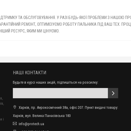
ІДТРИМКУ ТА ОБСЛУГОВУВАННЯ. У РАЗІ БУДЬ-ЯКОЇ ПРОБЛЕМИ З НАШОЮ П
АРАНТІЙНИЙ РЕМОНТ, ОПТИМІЗУЄМО РОБОТУ ПАЛЬНИКА ПІД ВАШ ТЕХ. ПРОЦ
НІШИЙ РЕСУРС, ЯКИМ МИ ЦІНУЄМО.
НАШІ КОНТАКТИ
Будьте в курсі наших акцій, підпишіться на розсилку:
в,
ів,
Харків, пр. Аерокосмічний 38а, офіс 207. Пункт видачі товару:
Харків, вул. Велика Панасівська 183
и і
info@protech.ua