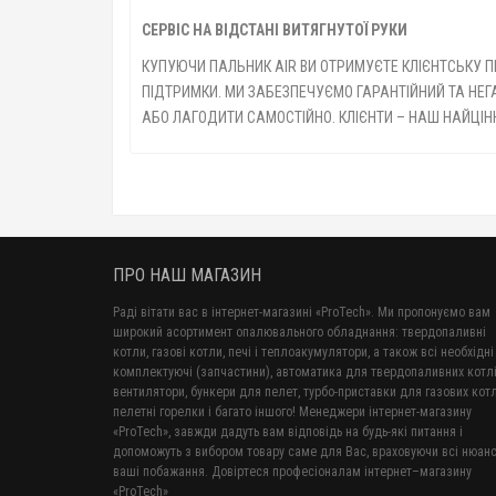
СЕРВІС НА ВІДСТАНІ ВИТЯГНУТОЇ РУКИ
КУПУЮЧИ ПАЛЬНИК AIR ВИ ОТРИМУЄТЕ КЛІЄНТСЬКУ П
ПІДТРИМКИ. МИ ЗАБЕЗПЕЧУЄМО ГАРАНТІЙНИЙ ТА НЕГ
АБО ЛАГОДИТИ САМОСТІЙНО. КЛІЄНТИ – НАШ НАЙЦІН
ПРО НАШ МАГАЗИН
Раді вітати вас в інтернет-магазині «ProTech». Ми пропонуємо вам
широкий асортимент опалювального обладнання: твердопаливні
котли, газові котли, печі і теплоакумулятори, а також всі необхідні
комплектуючі (запчастини), автоматика для твердопаливних котлі
вентилятори, бункери для пелет, турбо-приставки для газових котл
пелетні горелки і багато іншого! Менеджери інтернет-магазину
«ProTech», завжди дадуть вам відповідь на будь-які питання і
допоможуть з вибором товару саме для Вас, враховуючи всі нюанс
ваші побажання. Довіртеся професіоналам інтернет–магазину
«ProTech»