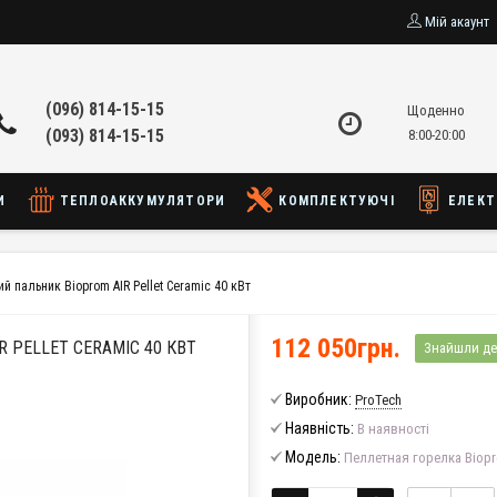
Мій акаунт
(096) 814-15-15
Щоденно
(093) 814-15-15
8:00-20:00
И
ТЕПЛОАККУМУЛЯТОРИ
КОМПЛЕКТУЮЧІ
ЕЛЕКТ
ий пальник Bioprom AIR Pellet Ceramic 40 кВт
112 050грн.
 PELLET CERAMIC 40 КВТ
Знайшли д
Виробник:
ProTech
Наявність:
В наявності
Модель:
Пеллетная горелка Biopro