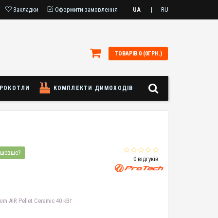
Закладки
Оформити замовлення
UA
|
RU
ТОВАРІВ 0 (0ГРН.)
РОКОТЛИ
КОМПЛЕКТИ ДИМОХОДІВ
ешевше?
0 відгуків
m AIR Pellet Ceramic 40 кВт