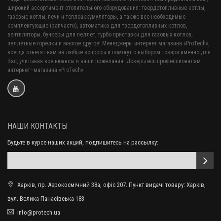
широкий ассортимент отопительного оборудования: твердотопливные котлы,
газовые котлы, печи и теплоаккумуляторы, а также все необходимые
комплектующие (запчасти), автоматика для твердотопливных котлов,
вентиляторы, бункеры для пеллет, турбо приставки для газовых котлов,
пеллетные горелки и многое другое! Менеджеры интернет магазина «ProTech»,
всегда ответят вам на любые вопросы и помогут с выбором товара именно для
Вас, учитывая все нюансы и ваши пожелания. Доверьтесь профессионалам
интернет–магазина «ProTech»
НАШИ КОНТАКТЫ
Будьте в курсе наших акций, подпишитесь на рассылку:
Харків, пр. Аерокосмічний 38а, офіс 207. Пункт видачі товару: Харків,
вул. Велика Панасівська 183
info@protech.ua