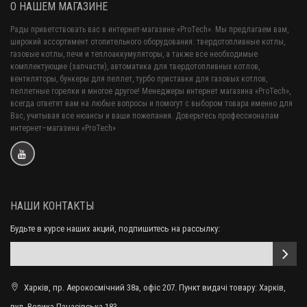
О НАШЕМ МАГАЗИНЕ
Рады приветствовать вас в интернет-магазине «ProTech». Мы предлагаем вам,
широкий ассортимент отопительного оборудования: твердотопливные котлы,
газовые котлы, печи и теплоаккумуляторы, а также все необходимые
комплектующие (запчасти), автоматика для твердотопливных котлов,
вентиляторы, бункеры для пеллет, турбо приставки для газовых котлов,
пеллетные горелки и многое другое! Менеджеры интернет магазина «ProTech»,
всегда ответят вам на любые вопросы и помогут с выбором товара именно для
Вас, учитывая все нюансы и ваши пожелания. Доверьтесь профессионалам
интернет–магазина «ProTech»
НАШИ КОНТАКТЫ
Будьте в курсе наших акций, подпишитесь на рассылку:
Харків, пр. Аерокосмічний 38а, офіс 207. Пункт видачі товару: Харків,
вул. Велика Панасівська 183