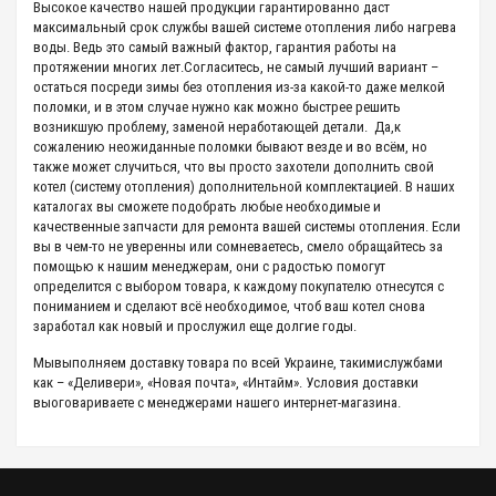
Высокое качество нашей продукции гарантированно даст
максимальный срок службы вашей системе отопления либо нагрева
воды. Ведь это самый важный фактор, гарантия работы на
протяжении многих лет.Согласитесь, не самый лучший вариант –
остаться посреди зимы без отопления из-за какой-то даже мелкой
поломки, и в этом случае нужно как можно быстрее решить
возникшую проблему, заменой неработающей детали.
Да,к
сожалению неожиданные поломки бывают везде и во всём, но
также может случиться, что вы просто захотели дополнить свой
котел (систему отопления) дополнительной комплектацией. В наших
каталогах вы сможете подобрать любые необходимые и
качественные запчасти для ремонта вашей системы отопления. Если
вы в чем-то не уверенны или сомневаетесь, смело обращайтесь за
помощью к нашим менеджерам, они с радостью помогут
определится с выбором товара, к каждому покупателю отнесутся с
пониманием и сделают всё необходимое, чтоб ваш котел снова
заработал как новый и прослужил еще долгие годы.
Мывыполняем доставку товара по всей Украине, такимислужбами
как – «Деливери», «Новая почта», «Интайм». Условия доставки
выоговариваете с менеджерами нашего интернет-магазина.