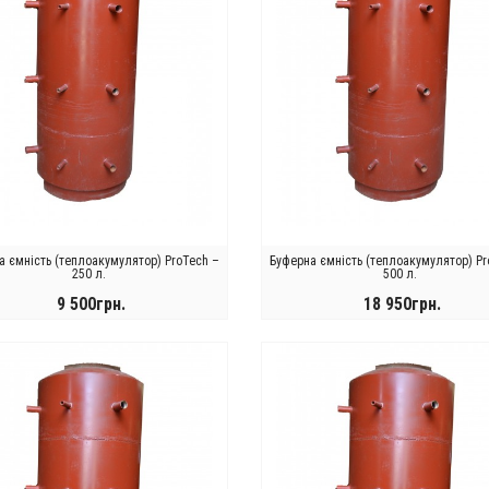
а ємність (теплоакумулятор) ProTech –
Буферна ємність (теплоакумулятор) Pr
250 л.
500 л.
9 500грн.
18 950грн.
КУПИТИ
КУПИТИ