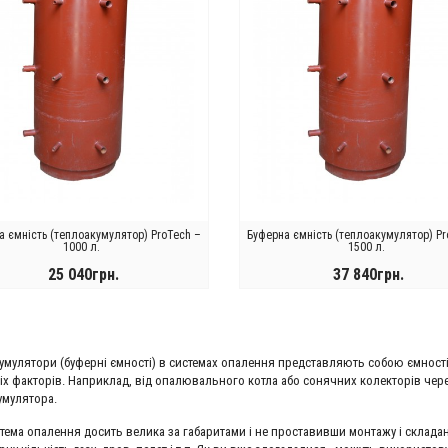
а ємність (теплоакумулятор) ProTech –
Буферна ємність (теплоакумулятор) Pr
1000 л.
1500 л.
25 040грн.
37 840грн.
КУПИТИ
КУПИТИ
умулятори (буферні ємності) в системах опалення представляють собою ємності,
іх факторів. Наприклад, від опалювального котла або сонячних колекторів чере
умулятора.
стема опалення досить велика за габаритами і не проставивши монтажу і склада