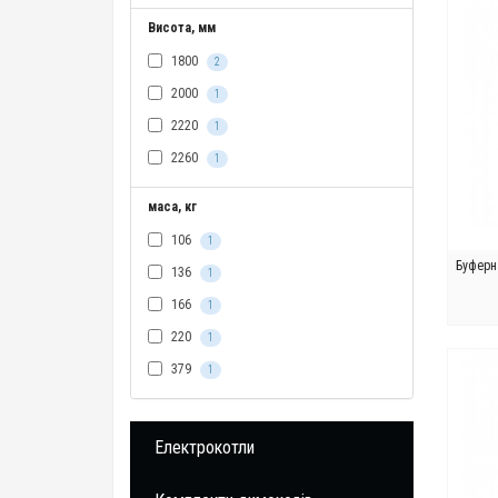
Висота, мм
1800
2
2000
1
2220
1
2260
1
маса, кг
106
1
Буферн
136
1
166
1
220
1
379
1
Електрокотли