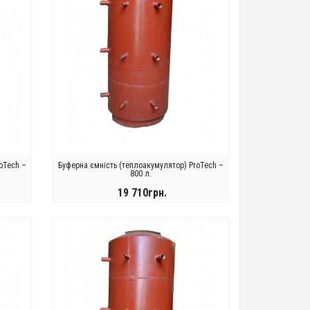
oTech –
Буферна ємність (теплоакумулятор) ProTech –
800 л.
19 710грн.
КУПИТИ