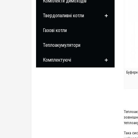
Комплекти димоходів
Твердопаливні котли
Газові котли
Теплоакумулятори
Комплектуючі
Буферн
Теплоак
зовнішн
теплоак
Така си