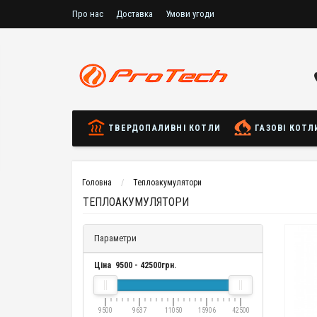
Про нас
Доставка
Умови угоди
ТВЕРДОПАЛИВНІ КОТЛИ
ГАЗОВІ КОТЛ
Головна
Теплоакумулятори
ТЕПЛОАКУМУЛЯТОРИ
Параметри
Ціна
9500
-
42500
грн.
9500
9637
11050
15906
42500