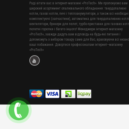
Раді вітати вас в інтернет-магазині «ProTech». Ми пропонуємо вам
широкий асортимент опалювального обладнання: твердопаливні
котли, газові котли, печі і теплоакумулятори, а також всі необхідні
комплектуючі (запчастини), автоматика для твердопаливних котлі
вентилятори, бункери для пелет, турбо-приставки для газових котл
пелетні горелки і багато іншого! Менеджери інтернет-магазину
«ProTech», завжди дадуть вам відповідь на будь-які питання і
допоможуть з вибором товару саме для Вас, враховуючи всі нюанс
ваші побажання. Довіртеся професіоналам інтернет–магазину
«ProTech»