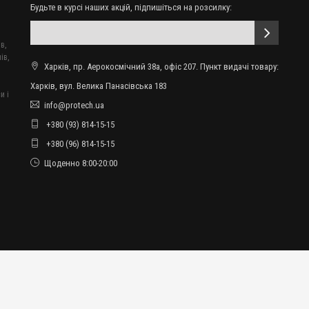
Будьте в курсі наших акцій, підпишіться на розсилку:
в,
ів,
Харків, пр. Аерокосмічний 38а, офіс 207. Пункт видачі товару:
Харків, вул. Велика Панасівська 183
и і
info@protech.ua
+380 (93) 814-15-15
+380 (96) 814-15-15
Щоденно 8:00-20:00