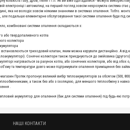
ну кількість газу, дров, пелет і т.п. Як ви вже здогадалися - можуть використов
ій електроніці і автоматиці, на перший погляд зовсім незрозуміла система стає д
дині, яка не володіє зовсім ніякими знаннями в системах опалення. Тобто. мон
в, але подальше елементарне обслуговування такої системи опалення буде під с
ило, комбіновані системи опалення складаються з:
ого або твердопаливного котла
ного колектора
акумулятора
л встановлюється триходовий клапан, яким можна керувати дистанційно. А від 
еплоакумуляторі). Сонячні колектори також приєднуються до змійовика (другого) 
умуляторі нагрівається за рахунок котла, або сонячних колекторів, або від обох
 об'єму та температури довго може підтримувати опалення приміщення без зайвих
-магазин Протек пропонує великий вибір теплоакумуляторів за обсягом (500, 800, 
еплообмінниками, а також без або з ізоляцією, для меншого теплообміну з навк
ення .
тепловий акумулятор для опалення (бак для системи опалення) під будь-які потр
НАШІ КОНТАКТИ