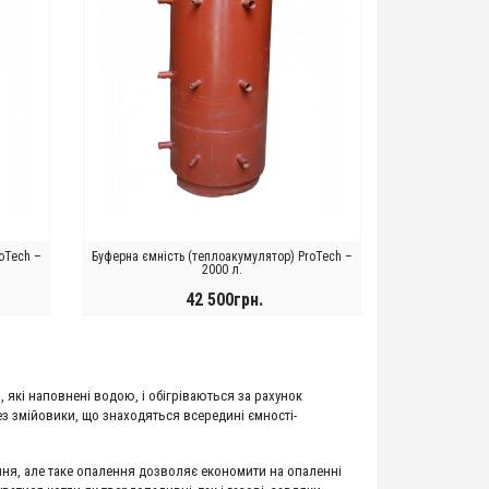
oTech –
Буферна ємність (теплоакумулятор) ProTech –
2000 л.
42 500грн.
КУПИТИ
 які наповнені водою, і обігріваються за рахунок
з змійовики, що знаходяться всередині ємності-
ння, але таке опалення дозволяє економити на опаленні