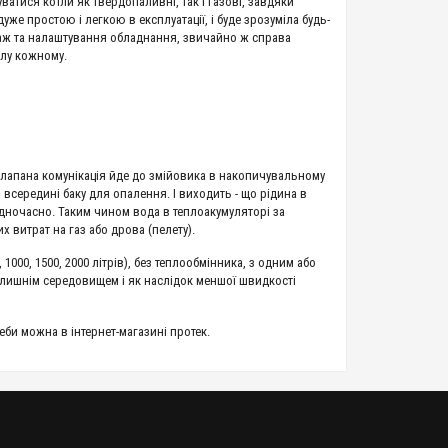
уватися котли як твердопаливні, так і газові, завдяки
уже простою і легкою в експлуатації, і буде зрозуміла будь-
таж та налаштування обладнання, звичайно ж справа
илу кожному.
клапана комунікація йде до змійовика в накопичувальному
всередині баку для опалення. І виходить - що рідина в
 одночасно. Таким чином вода в теплоакумуляторі за
 витрат на газ або дрова (пелету).
1000, 1500, 2000 літрів), без теплообмінника, з одним або
олишнім середовищем і як наслідок меншої швидкості
еби можна в інтернет-магазині протек.