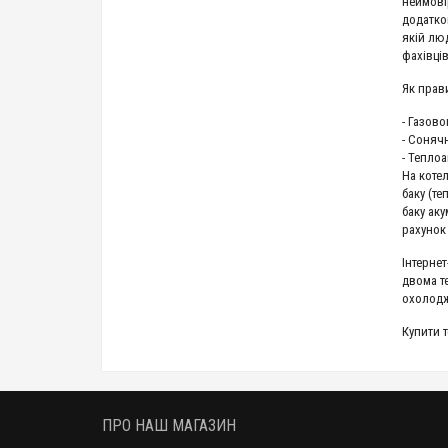
неймовір
додатков
якій лю
фахівці
Як прав
- Газов
- Соняч
- Тепло
На коте
баку (т
баку ак
рахунок
Інтернет
двома т
охолодж
Купити 
ПРО НАШ МАГАЗИН