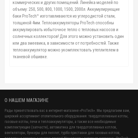
коммерческих и других помещений. Линейка моделей по
объему:
250,
500, 800, 1000, 1500, 2000л. Аккумулирующие
баки ProTech™ изготавливаются из углеродистой стали,
толщиной 4мм. Теплоаккумуляторы ProTech способны
аккумулировать избыточное тепло с тепловых насосов и
солнечных коллекторов! Для этого можно установить один
или два змеевика, в зависимости от потребностей. Также
теплоаккумулятор можно укомплектовать утеплителем в
тканевой обшивке.
О НАШЕМ МАГАЗИНЕ
Рады приветствовать вас в интернет-магазине «ProTech». Мы предлагаем вам,
широкий ассортимент отопительного оборудования: твердотопливные котлы,
газовые котлы, печи и теплоаккумуляторы, а также все необходимые
комплектующие (запчасти), автоматика для твердотопливных котлов,
вентиляторы, бункеры для пеллет, турбо приставки для газовых котлов,