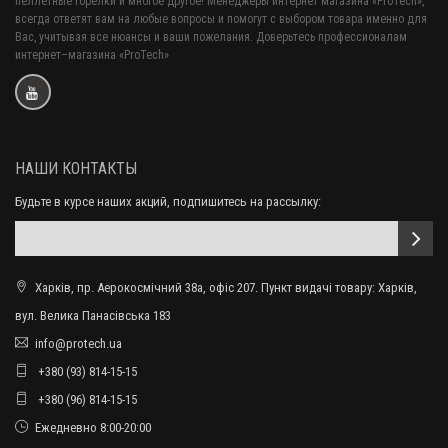
пеллетные горелки и многое другое! Менеджеры интернет магазина «ProTech»,
всегда ответят вам на любые вопросы и помогут с выбором товара именно для
Вас, учитывая все нюансы и ваши пожелания. Доверьтесь профессионалам
интернет–магазина «ProTech»
НАШИ КОНТАКТЫ
Будьте в курсе наших акций, подпишитесь на рассылку:
Харків, пр. Аерокосмічний 38а, офіс 207. Пункт видачі товару: Харків,
вул. Велика Панасівська 183
info@protech.ua
+380 (93) 814-15-15
+380 (96) 814-15-15
Ежедневно 8:00-20:00