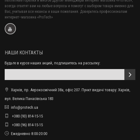
пеллетные горелки и многое другое! Менеджеры интернет магазина «ProTech»,
всегда ответят вам на любые вопросы и помогут с выбором товара именно для
Вас, учитывая все нюансы и ваши пожелания. Доверьтесь профессионалам
интернет–магазина «ProTech»
НАШИ КОНТАКТЫ
Будьте в курсе наших акций, подпишитесь на рассылку:
Харків, пр. Аерокосмічний 38а, офіс 207. Пункт видачі товару: Харків,
вул. Велика Панасівська 183
info@protech.ua
+380 (93) 814-15-15
+380 (96) 814-15-15
Ежедневно 8:00-20:00