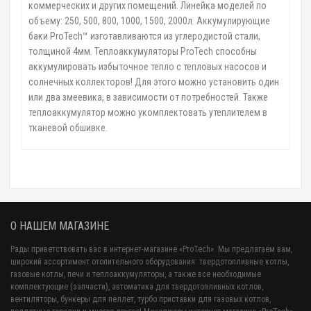
коммерческих и других помещений. Линейка моделей по
объему: 250, 500, 800, 1000, 1500, 2000л. Аккумулирующие
баки ProTech™ изготавливаются из углеродистой стали,
толщиной 4мм. Теплоаккумуляторы ProTech способны
аккумулировать избыточное тепло с тепловых насосов и
солнечных коллекторов! Для этого можно установить один
или два змеевика, в зависимости от потребностей. Также
теплоаккумулятор можно укомплектовать утеплителем в
тканевой обшивке.
О НАШЕМ МАГАЗИНЕ
Рады приветствовать вас в интернет-магазине «ProTech». Мы предлагаем вам,
широкий ассортимент отопительного оборудования: твердотопливные котлы,
газовые котлы, печи и теплоаккумуляторы, а также все необходимые
комплектующие (запчасти), автоматика для твердотопливных котлов,
вентиляторы, бункеры для пеллет, турбо приставки для газовых котлов,