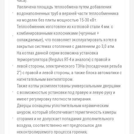
часа).
Увеличена площадь теплообмена путем добавления
водонаполненных труб в верхней части теплообменника
на моделях без плиты мощностью 15-30 кВт.
Теплообменник изготовлен из котловой стали 4 мм. с
комбинированными колосниками (чугунные +
охлаждаемые), что позволяет эксплуатировать котел в
закрытых системах отопления с давлением до 3,0 атм.
На котлах данной серии возможна установка
терморегулятора (Regulus RT-4 и аналоги) с правой и
левой стороны, электрического ТЭНа (посадочная резьба
2”) с правой и левой стороны, а также блока автоматики с
нагнетательным вентилятором.
Также котлы укомплектованы универсальными дверцами
с возможностью установки под правую и левую руку и
имеют регулировку плотности запирания.
Дверцы оснащены уплотнительным керамическим
шнуром, который обеспечивает герметичность камеры
сгорания и не допускает попадания дополнительного
воздуха, соответственно нет предпосылок для
неконтролируемого процесса горения;