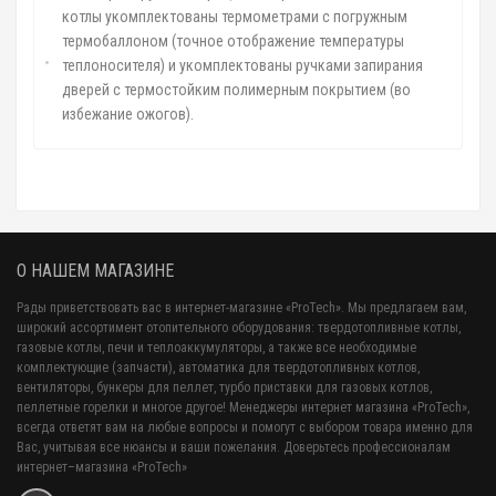
котлы укомплектованы термометрами с погружным
термобаллоном (точное отображение температуры
теплоносителя) и укомплектованы ручками запирания
дверей с термостойким полимерным покрытием (во
избежание ожогов).
О НАШЕМ МАГАЗИНЕ
Рады приветствовать вас в интернет-магазине «ProTech». Мы предлагаем вам,
широкий ассортимент отопительного оборудования: твердотопливные котлы,
газовые котлы, печи и теплоаккумуляторы, а также все необходимые
комплектующие (запчасти), автоматика для твердотопливных котлов,
вентиляторы, бункеры для пеллет, турбо приставки для газовых котлов,
пеллетные горелки и многое другое! Менеджеры интернет магазина «ProTech»,
всегда ответят вам на любые вопросы и помогут с выбором товара именно для
Вас, учитывая все нюансы и ваши пожелания. Доверьтесь профессионалам
интернет–магазина «ProTech»