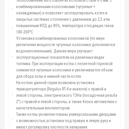
Теплообменник изготовлен из котловой стали 6-3 мм. с
комбинированными колосниками (чугунные +
охлаждаемые) и позволяет эксплуатировать котел в
закрытых системах отопления с давлением до 2,5 атм.
повышенным КПД до 85%, температура отходящих газов
180-200⁰С.
Установка комбинированных колосников (по мере
увеличения мощности чугунные колосники дополняются
водонаполненными). Данная мера улучшает
эксплуатационные показатели на различных видах
топлива. При эксплуатации котла с пеллетной горелкой
снимаются чугунные колосники и увеличивается объем
для сбора золы в нижней части котла
На котлах данной серии возможна установка
терморегулятора (Regulus RT-4 и аналоги) с правой и
левой стороны, электрического ТЭНа (посадочная резьба
2”) с правой и левой стороны, а также блока автоматики с
нагнетательным вентилятором.
Также котлы укомплектованы универсальными дверцами
с возможностью установки под правую и левую руку и
имеют регулировку плотности запирания.