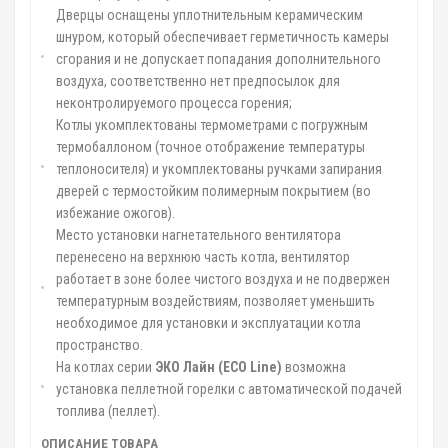
Дверцы оснащены уплотнительным керамическим
шнуром, который обеспечивает герметичность камеры
сгорания и не допускает попадания дополнительного
воздуха, соответственно нет предпосылок для
неконтролируемого процесса горения;
Котлы укомплектованы термометрами с погружным
термобаллоном (точное отображение температуры
теплоносителя) и укомплектованы ручками запирания
дверей с термостойким полимерным покрытием (во
избежание ожогов).
Место установки нагнетательного вентилятора
перенесено на верхнюю часть котла, вентилятор
работает в зоне более чистого воздуха и не подвержен
температурным воздействиям, позволяет уменьшить
необходимое для установки и эксплуатации котла
пространство.
На котлах серии
ЭКО Лайн (
ECO
Line
)
возможна
установка пеллетной горелки с автоматической подачей
топлива (пеллет).
ОПИСАНИЕ ТОВАРА