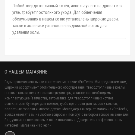
Любой твёрдотопливный котёл, используя его на дровах или
угле, требует постоянного ухода. Для облегчения
обслуживания в нашем котле установлены широкие двери,
также в зольнике установлен выдвижной лоток для
удаления золы.
О НАШЕМ МАГАЗИНЕ
Рады приветствовать вас в интернет-магазине «ProTech». Мы предлагаем вам,
широкий ассортимент отопительного оборудования: твердотопливные котлы,
газовые котлы, печи и теплоаккумуляторы, а также все необходимые
комплектующие (запчасти), автоматика для твердотопливных котлов,
вентиляторы, бункеры для пеллет, турбо приставки для газовых котлов,
пеллетные горелки и многое другое! Менеджеры интернет магазина «ProTech»,
всегда ответят вам на любые вопросы и помогут с выбором товара именно для
Вас, учитывая все нюансы и ваши пожелания. Доверьтесь профессионалам
интернет–магазина «ProTech»