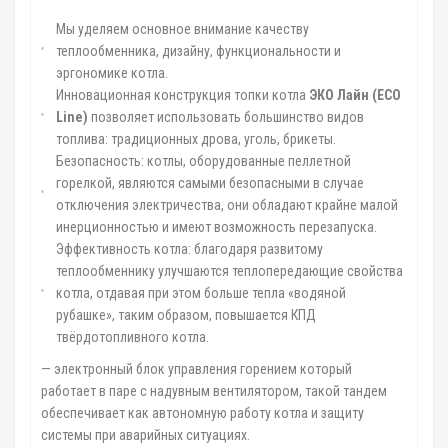
Мы уделяем основное внимание качеству
теплообменника, дизайну, функциональности и
эргономике котла.
Инновационная конструкция топки котла
ЭКО Лайн (
ECO
Line
)
позволяет использовать большинство видов
топлива: традиционных дрова, уголь, брикеты.
Безопасность: котлы, оборудованные пеллетной
горелкой, являются самыми безопасными в случае
отключения электричества, они обладают крайне малой
инерционностью и имеют возможность перезапуска.
Эффективность котла: благодаря развитому
теплообменнику улучшаются теплопередающие свойства
котла, отдавая при этом больше тепла «водяной
рубашке», таким образом, повышается КПД
твёрдотопливного котла.
— электронный блок управления горением который
работает в паре с надувным вентилятором, такой тандем
обеспечивает как автономную работу котла и защиту
системы при аварийных ситуациях.