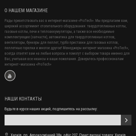
О НАШЕМ МАГАЗИНЕ
Рады приветствовать вас в интернет-магазине «ProTech». Мы предлагаем вам,
широкий ассортимент отопительного оборудования: твердотопливные котлы,
газовые котлы, печи и теплоаккумуляторы, а также все необходимые
комплектующие (запчасти), автоматика для твердотопливных котлов,
вентиляторы, бункеры для пеллет, турбо приставки для газовых котлов,
пеллетные горелки и многое другое! Менеджеры интернет магазина «ProTech»,
всегда ответят вам на любые вопросы и помогут с выбором товара именно для
Вас, учитывая все нюансы и ваши пожелания. Доверьтесь профессионалам
интернет–магазина «ProTech»
НАШИ КОНТАКТЫ
Будьте в курсе наших акций, подпишитесь на рассылку:
Харків, пр. Аерокосмічний 38а, офіс 207. Пункт видачі товару: Харків,