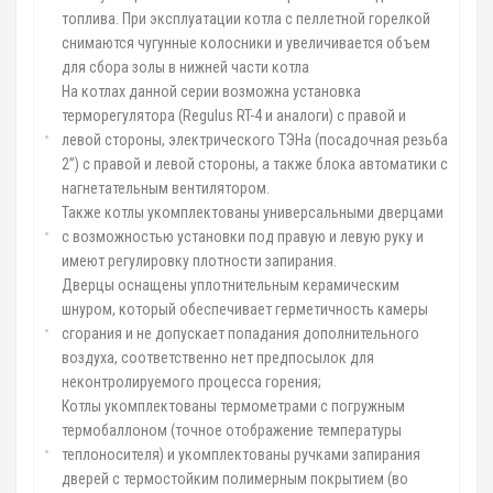
топлива. При эксплуатации котла с пеллетной горелкой
снимаются чугунные колосники и увеличивается объем
для сбора золы в нижней части котла
На котлах данной серии возможна установка
терморегулятора (Regulus RT-4 и аналоги) с правой и
левой стороны, электрического ТЭНа (посадочная резьба
2”) с правой и левой стороны, а также блока автоматики с
нагнетательным вентилятором.
Также котлы укомплектованы универсальными дверцами
с возможностью установки под правую и левую руку и
имеют регулировку плотности запирания.
Дверцы оснащены уплотнительным керамическим
шнуром, который обеспечивает герметичность камеры
сгорания и не допускает попадания дополнительного
воздуха, соответственно нет предпосылок для
неконтролируемого процесса горения;
Котлы укомплектованы термометрами с погружным
термобаллоном (точное отображение температуры
теплоносителя) и укомплектованы ручками запирания
дверей с термостойким полимерным покрытием (во