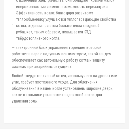
отключения электричества, они обладают крайне малой
инерционностью и имеют возможность перезапуска.
Эффективность котла: благодаря развитому
теплообменнику улучшаются теплопередающие свойства
котла, отдавая при этом больше тепла «водяной
рубашке», таким образом, повышается КПД
твёрдотопливного котла.
— электронный блок управления горением который
работает в паре с надувным вентилятором, такой тандем
обеспечивает как автономную работу котла и защиту
системы при аварийных ситуациях.
Любой твёрдотопливный котёл, используя его на дровах или
угле, требует постоянного ухода. Для облегчения
обслуживания в нашем котле установлены широкие двери,
также в зольнике установлен выдвижной лоток для
удаления золы.