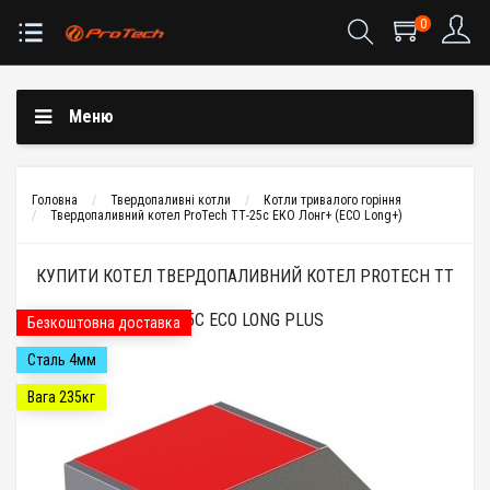
0
Меню
Головна
Твердопаливні котли
Котли тривалого горіння
Твердопаливний котел ProTech ТТ-25с ЕКО Лонг+ (ECO Long+)
КУПИТИ КОТЕЛ ТВЕРДОПАЛИВНИЙ КОТЕЛ PROTECH ТТ
- 25С ECO LONG PLUS
Безкоштовна доставка
Сталь 4мм
Вага 235кг