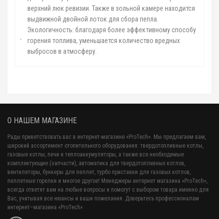
верхний люк ревизии. Также в зольной камере находится
выдвижной двойной лоток для сбора пепла.
Экологичность: благодаря более эффективному способу
горения топлива, уменьшается количество вредных
выбросов в атмосферу.
О НАШЕМ МАГАЗИНЕ
Рады приветствовать вас в интернет-магазине «ProTech». Мы предлагаем вам,
широкий ассортимент отопительного оборудования: твердотопливные котлы,
газовые котлы, печи и теплоаккумуляторы, а также все необходимые
комплектующие (запчасти), автоматика для твердотопливных котлов,
вентиляторы, бункеры для пеллет, турбо приставки для газовых котлов,
пеллетные горелки и многое другое! Менеджеры интернет магазина «ProTech»,
всегда ответят вам на любые вопросы и помогут с выбором товара именно для
Вас, учитывая все нюансы и ваши пожелания. Доверьтесь профессионалам
интернет–магазина «ProTech»