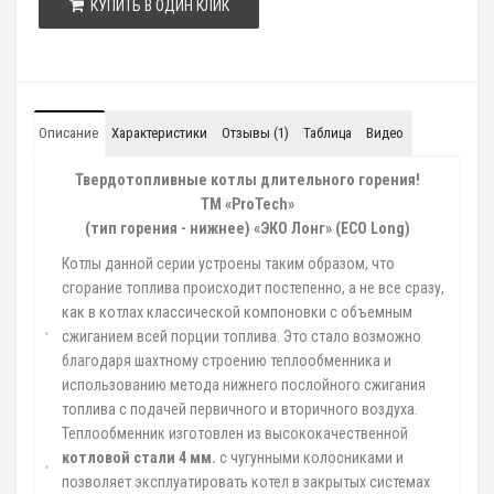
КУПИТЬ В ОДИН КЛИК
Описание
Характеристики
Отзывы (1)
Таблица
Видео
Твердотопливные котлы длительного горения!
ТМ «
ProTech
»
(тип горения - нижнее) «ЭКО Лонг» (ЕСО L
ong
)
Котлы данной серии устроены таким образом, что
сгорание топлива происходит постепенно, а не все сразу,
как в котлах классической компоновки с объемным
сжиганием всей порции топлива. Это стало возможно
благодаря шахтному строению теплообменника и
использованию метода нижнего послойного сжигания
топлива с подачей первичного и вторичного воздуха.
Теплообменник изготовлен из высококачественной
котловой стали 4 мм.
с чугунными колосниками и
позволяет эксплуатировать котел в закрытых системах