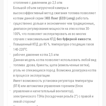
отопления с давлением до 2,5 атм.
Большой объем загрузочной камеры и
высокоэффективный метод сжигания топлива позволяют
котлам данной серии Э
КО Лонг (
ECO
Long
)
работать
существенно дольше и экономичнее чем традиционные
,
диапазон регулирования мощности на этих котлах 30-
100%, что позволяет эксплуатировать их во многих
случаях с максимальным КПД
без буферной емкости.
Повышенный КПД до 85 %, температура отходящих газов
140-220⁰С.
рабочее давление котла 2,5 атм.
Данная модель котла позволяет использовать любой вид
топлива: дрова, брикеты, щепа (измельченные ветки),
уголь не спекающихся пород. Возможна дозагрузка котла
в процессе эксплуатации.
Имеет возможность установки регулятора температуры
(RT4) или автоматики управления горением (блок
управления и нагнетательный вентилятор),
электрического ТЭНа (посадочная резьба 2”) с правой и
левой стороны!