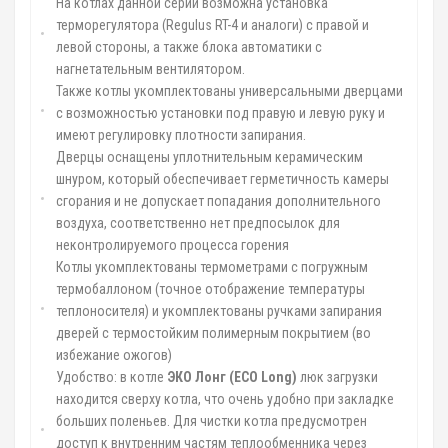
На котлах данной серии возможна установка
терморегулятора (Regulus RT-4 и аналоги) с правой и
левой стороны, а также блока автоматики с
нагнетательным вентилятором.
Также котлы укомплектованы универсальными дверцами
с возможностью установки под правую и левую руку и
имеют регулировку плотности запирания.
Дверцы оснащены уплотнительным керамическим
шнуром, который обеспечивает герметичность камеры
сгорания и не допускает попадания дополнительного
воздуха, соответственно нет предпосылок для
неконтролируемого процесса горения
Котлы укомплектованы термометрами с погружным
термобаллоном (точное отображение температуры
теплоносителя) и укомплектованы ручками запирания
дверей с термостойким полимерным покрытием (во
избежание ожогов)
Удобство: в котле
ЭКО Лонг (
ECO
Long
)
люк загрузки
находится сверху котла, что очень удобно при закладке
больших поленьев. Для чистки котла предусмотрен
доступ к внутренним частям теплообменника через