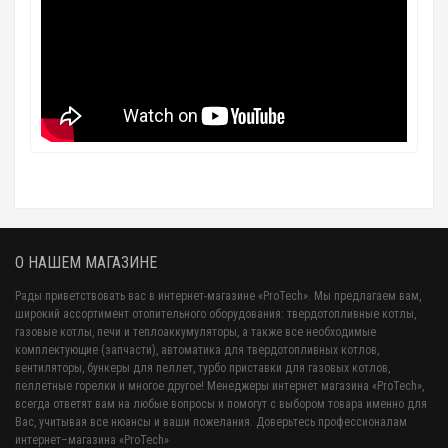
О НАШЕМ МАГАЗИНЕ
Рады приветствовать вас в интернет-магазине «ProTech». Мы предлагаем вам,
широкий ассортимент отопительного оборудования: твердотопливные котлы,
газовые котлы, печи и теплоаккумуляторы, а также все необходимые
комплектующие (запчасти), автоматика для твердотопливных котлов,
вентиляторы, бункеры для пеллет, турбо приставки для газовых котлов,
пеллетные горелки и многое другое! Менеджеры интернет магазина «ProTech»,
всегда ответят вам на любые вопросы и помогут с выбором товара именно для
Вас, учитывая все нюансы и ваши пожелания. Доверьтесь профессионалам
интернет–магазина «ProTech»