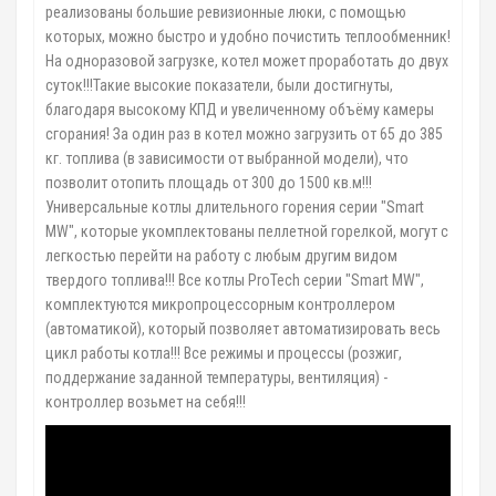
реализованы большие ревизионные люки, с помощью
которых, можно быстро и удобно почистить теплообменник!
На одноразовой загрузке, котел может проработать до двух
суток!!!Такие высокие показатели, были достигнуты,
благодаря высокому КПД и увеличенному объёму камеры
сгорания! За один раз в котел можно загрузить от 65 до 385
кг. топлива (в зависимости от выбранной модели), что
позволит отопить площадь от 300 до 1500 кв.м!!!
Универсальные котлы длительного горения серии "Smart
MW", которые укомплектованы пеллетной горелкой, могут с
легкостью перейти на работу с любым другим видом
твердого топлива!!! Все котлы ProTech серии "Smart MW",
комплектуются микропроцессорным контроллером
(автоматикой), который позволяет автоматизировать весь
цикл работы котла!!! Все режимы и процессы (розжиг,
поддержание заданной температуры, вентиляция) -
контроллер возьмет на себя!!!