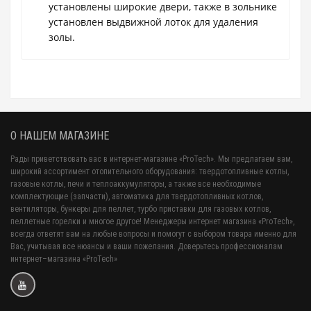
установлены широкие двери, также в зольнике
установлен выдвижной лоток для удаления
золы.
О НАШЕМ МАГАЗИНЕ
Рады приветствовать вас в интернет-магазине «ProTech». Мы предлагаем вам,
широкий ассортимент отопительного оборудования: твердотопливные котлы,
газовые котлы, печи и теплоаккумуляторы, а также все необходимые
комплектующие (запчасти), автоматика для твердотопливных котлов,
вентиляторы, бункеры для пеллет, турбо приставки для газовых котлов,
пеллетные горелки и многое другое! Менеджеры интернет магазина «ProTech»,
всегда ответят вам на любые вопросы и помогут с выбором товара именно для
Вас, учитывая все нюансы и ваши пожелания. Доверьтесь профессионалам
интернет–магазина «ProTech»