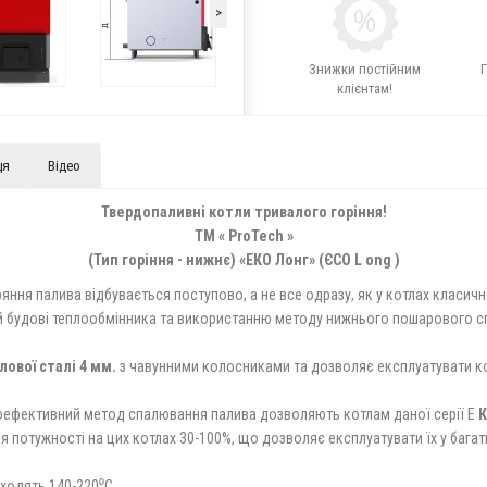
>
Знижки постійним
Г
клієнтам!
ця
Вiдео
Твердопаливні котли тривалого горіння!
ТМ «
ProTech
»
(Тип горіння - нижнє) «ЕКО Лонг» (ЄСО L
ong
)
ряння палива відбувається поступово, а не все одразу, як у котлах класи
ій будові теплообмінника та використанню методу нижнього пошарового 
лової сталі 4 мм.
з чавунними колосниками та дозволяє експлуатувати кот
оефективний метод спалювання палива дозволяють котлам даної серії Е
К
я потужності на цих котлах 30-100%, що дозволяє експлуатувати їх у баг
дходять 140-220⁰С.