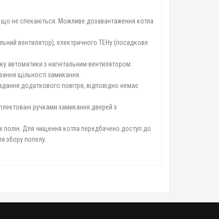
ід, що не спекаються. Можливе дозавантаження котла
альний вентилятор), електричного ТЕНу (посадкове
локу автоматики з нагнітальним вентилятором.
вання щільності замикання.
адання додаткового повітря, відповідно немає
плектовані ручками замикання дверей з
х полін. Для чищення котла передбачено доступ до
ля збору попелу.