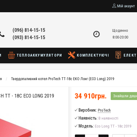
Мій акаунт
(096) 814-15-15
Щоденно
(093) 814-15-15
8:00-20:00
И
ТЕПЛОАККУМУЛЯТОРИ
КОМПЛЕКТУЮЧІ
ЕЛЕКТ
ня
Твердопаливний котел ProTech ТТ-18с ЕКО Лонг (ECO Long) 2019
34 910грн.
ТТ - 18С ECO LONG 2019
Знайшли деш
Виробник:
ProTech
Наявність:
В наявності
Модель:
Eco Long ТТ - 18с 2019