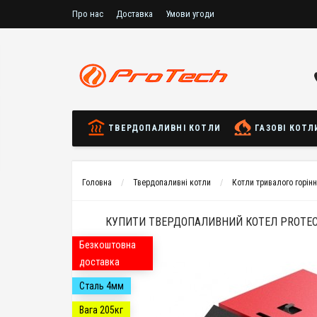
Про нас
Доставка
Умови угоди
ТВЕРДОПАЛИВНІ КОТЛИ
ГАЗОВІ КОТЛ
Головна
Твердопаливні котли
Котли тривалого горін
КУПИТИ ТВЕРДОПАЛИВНИЙ КОТЕЛ PROTECH 
Безкоштовна
доставка
Сталь 4мм
Вага 205кг