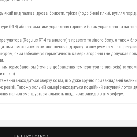
який вид палива: дрова, брикети, тріска (подрібнені гілки), вугілля пор
ури (RT4) або автоматики управління горінням (блок управління та нагніт
регулятора (Regulus RT-4 та аналоги) з правого та лівого боку, а також б
ятами з можливістю встановлення під праву та ліву руку та мають регулю
уром, який забезпечує герметичність камери згоряння і не допускає поп
я.
ним термобалоном (точне відображення температури теплоносія) та уком
 опіків)
аження знаходиться зверху котла, що дуже зручно при закладанні велики
к ревізії. Також у зольній камері знаходиться подвійний висувний лоток д
іння палива зменшується кількість шкідливих викидів в атмосферу.