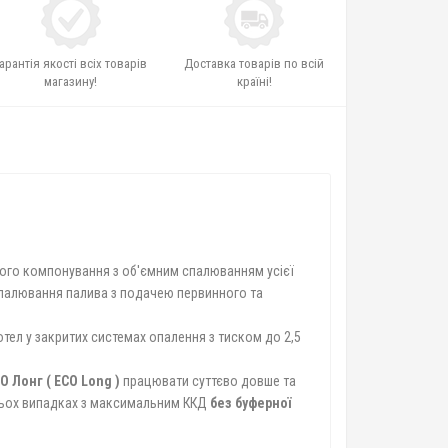
арантія якості всіх товарів
Доставка товарів по всій
магазину!
країні!
чного компонування з об'ємним спалюванням усієї
спалювання палива з подачею первинного та
ел у закритих системах опалення з тиском до 2,5
О Лонг (
ECO
Long
)
працювати суттєво довше та
атьох випадках з максимальним ККД
без буферної