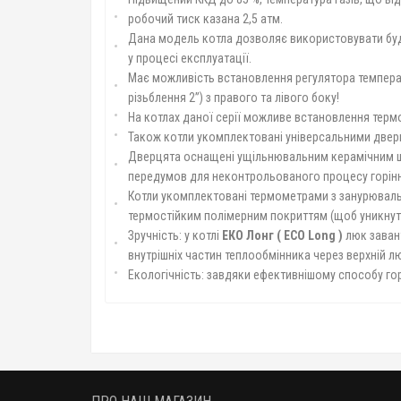
робочий тиск казана 2,5 атм.
Дана модель котла дозволяє використовувати будь-
у процесі експлуатації.
Має можливість встановлення регулятора температ
різьблення 2”) з правого та лівого боку!
На котлах даної серії можливе встановлення термо
Також котли укомплектовані універсальними дверц
Дверцята оснащені ущільнювальним керамічним шн
передумов для неконтрольованого процесу горінн
Котли укомплектовані термометрами з занурюваль
термостійким полімерним покриттям (щоб уникнути
Зручність: у котлі
ЕКО Лонг (
ECO
Long
)
люк завант
внутрішніх частин теплообмінника через верхній лю
Екологічність: завдяки ефективнішому способу гор