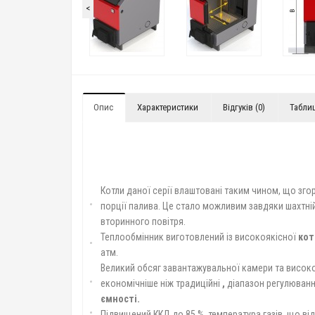
<
Опис
Характеристики
Відгуків (0)
Табли
Котли даної серії влаштовані таким чином, що зго
порції палива. Це стало можливим завдяки шахтн
вторинного повітря.
Теплообмінник виготовлений із високоякісної
кот
атм.
Великий обсяг завантажувальної камери та висок
економічніше ніж традиційні
,
діапазон регулюванн
ємності.
Підвищений ККД до 85 %, температура газів, що ві