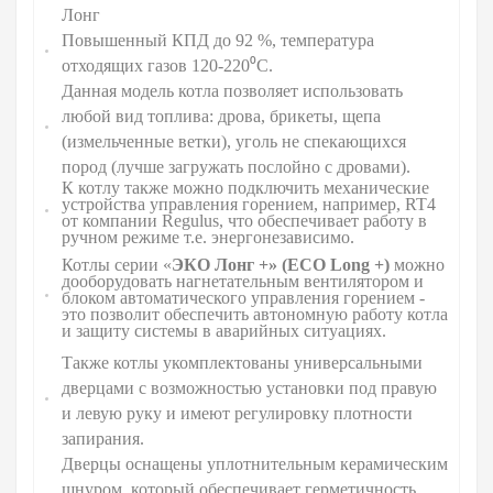
Лонг
Повышенный КПД до 92 %,
температура
отходящих газов 120-220⁰С.
Данная модель котла позволяет использовать
любой вид топлива: дрова, брикеты, щепа
(измельченные ветки), уголь не спекающихся
пород (лучше загружать послойно с дровами).
К котлу также можно подключить механические
устройства управления горением, например, RT4
от компании Regulus, что обеспечивает работу в
ручном режиме т.е. энергонезависимо.
Котлы серии «
ЭКО Лонг +» (ЕСО L
ong
+)
можно
дооборудовать нагнетательным вентилятором и
блоком автоматического управления горением -
это позволит обеспечить автономную работу котла
и защиту системы в аварийных ситуациях.
Также котлы укомплектованы универсальными
дверцами с возможностью установки под правую
и левую руку и имеют регулировку плотности
запирания.
Дверцы оснащены уплотнительным керамическим
шнуром, который обеспечивает герметичность