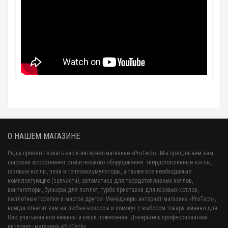
О НАШЕМ МАГАЗИНЕ
Рады приветствовать вас в интернет-магазине «ProTech». Мы предлагаем вам,
широкий ассортимент отопительного оборудования: твердотопливные котлы,
газовые котлы, печи и теплоаккумуляторы, а также все необходимые
комплектующие (запчасти), автоматика для твердотопливных котлов,
вентиляторы, бункеры для пеллет, турбо приставки для газовых котлов,
пеллетные горелки и многое другое! Менеджеры интернет магазина «ProTech»,
всегда ответят вам на любые вопросы и помогут с выбором товара именно для
Вас, учитывая все нюансы и ваши пожелания. Доверьтесь профессионалам
интернет–магазина «ProTech»