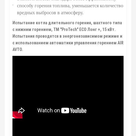
способу горения топлива, уменьшается количество
вредных выбросов в атмосферу.
Испытание котла длительного горения, шахтного типа
с нижним горением, ТМ "ProTech" ECO Лонг +, 15 кВт.
Испытания проводятся в энергонезависимом режиме и
с использованием автоматики управления горением AIR
AVTO.