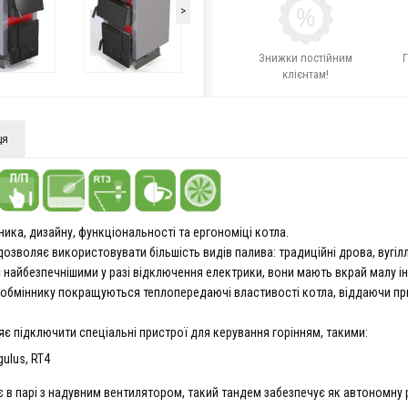
>
Знижки постійним
Г
клієнтам!
ця
ика, дизайну, функціональності та ергономіці котла.
дозволяє використовувати більшість видів палива: традиційні дрова, вугіл
 найбезпечнішими у разі відключення електрики, вони мають вкрай малу ін
ообміннику покращуються теплопередаючі властивості котла, віддаючи при
є підключити спеціальні пристрої для керування горінням, такими:
ulus, RT4
 в парі з надувним вентилятором, такий тандем забезпечує як автономну р