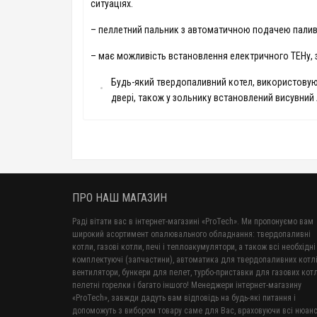
ситуаціях.
– пеллетний пальник з автоматичною подачею пали
– має можливість встановлення електричного ТЕНу, з
Будь-який твердопаливний котел, використовуюч
двері, також у зольнику встановлений висувний
ПРО НАШ МАГАЗИН
Раді вітати вас в інтернет-магазині «ProTech». Ми пропонуємо вам
широкий асортимент опалювального обладнання: твердопаливні
котли, газові котли, печі і теплоакумулятори, а також всі необхідні
комплектуючі (запчастини), автоматика для твердопаливних котлі
вентилятори, бункери для пелет, турбо-приставки для газових котл
пелетні горелки і багато іншого! Менеджери інтернет-магазину
«ProTech», завжди дадуть вам відповідь на будь-які питання і
допоможуть з вибором товару саме для Вас, враховуючи всі нюанс