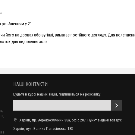
ва
 різьбленням у 2”
и його на дровах або вугіллі, вимагає постійного догляду. Для полегшенн
 лоток для видалення золи.
НАШІ КОНТАКТИ
Будьте в курсі наших акцій, підпишіться на розсилку:
в,
ів,
Харків, пр. Аерокосмічний 38а, офіс 207. Пункт видачі товару:
Харків, вул. Велика Панасівська 183
и і