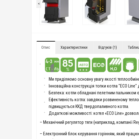
<
Опис
Характеристики
Відгуків (1)
Табли
Ми приділяємо основну увагу якості теплообмінн
Інноваційна конструкція топки котла "ECO Line" 
Безпека: котли обладнані пелетним пальником є
Ефективність котла: завдяки розвиненому тепл
підвищується ККД твердопаливного котла.
Додаткові можливості: котел «ECO Line» дозволя
– Механічний регулятор тяги (наприклад, компанії Reg
– Електронний блок керування горінням, який працює