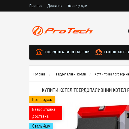
Про нас
Доставка
Умови угоди
ТВЕРДОПАЛИВНІ КОТЛИ
ГАЗОВІ КОТЛ
Головна
Твердопаливні котли
Котли тривалого горін
КУПИТИ КОТЕЛ ТВЕРДОПАЛИВНИЙ КОТЕЛ PR
Розпродаж
Безкоштовна
доставка
Сталь 4мм