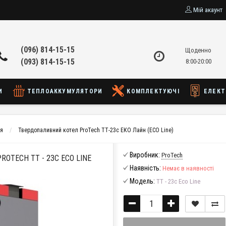
Мій акаунт
(096) 814-15-15
Щоденно
(093) 814-15-15
8:00-20:00
И
ТЕПЛОАККУМУЛЯТОРИ
КОМПЛЕКТУЮЧІ
ЕЛЕКТ
ня
Твердопаливний котел ProTech ТТ-23с ЕКО Лайн (ECO Line)
Виробник:
ProTech
OTECH ТТ - 23С ECO LINE
Наявність:
Немає в наявності
Модель:
ТТ - 23с Eco Line