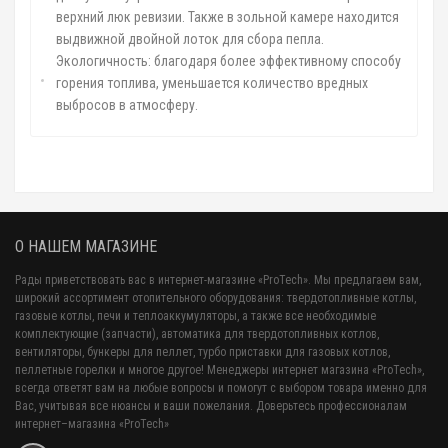
верхний люк ревизии. Также в зольной камере находится
выдвижной двойной лоток для сбора пепла.
Экологичность: благодаря более эффективному способу
горения топлива, уменьшается количество вредных
выбросов в атмосферу.
О НАШЕМ МАГАЗИНЕ
Рады приветствовать вас в интернет-магазине «ProTech». Мы предлагаем вам,
широкий ассортимент отопительного оборудования: твердотопливные котлы,
газовые котлы, печи и теплоаккумуляторы, а также все необходимые
комплектующие (запчасти), автоматика для твердотопливных котлов,
вентиляторы, бункеры для пеллет, турбо приставки для газовых котлов,
пеллетные горелки и многое другое! Менеджеры интернет магазина «ProTech»,
всегда ответят вам на любые вопросы и помогут с выбором товара именно для
Вас, учитывая все нюансы и ваши пожелания. Доверьтесь профессионалам
интернет–магазина «ProTech»