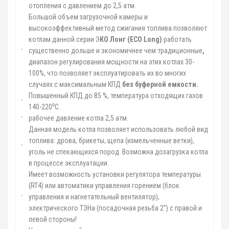
отопления с давлением до 2,5 атм.
Большой объем загрузочной камеры и
высокоэффективный метод сжигания топлива позволяют
котлам данной серии Э
КО Лонг (
ECO
Long
)
работать
существенно дольше и экономичнее чем традиционные
,
диапазон регулирования мощности на этих котлах 30-
100%, что позволяет эксплуатировать их во многих
случаях с максимальным КПД
без буферной емкости.
Повышенный КПД до 85 %, температура отходящих газов
140-220⁰С.
рабочее давление котла 2,5 атм.
Данная модель котла позволяет использовать любой вид
топлива: дрова, брикеты, щепа (измельченные ветки),
уголь не спекающихся пород. Возможна дозагрузка котла
в процессе эксплуатации.
Имеет возможность установки регулятора температуры
(RT4) или автоматики управления горением (блок
управления и нагнетательный вентилятор),
электрического ТЭНа (посадочная резьба 2”) с правой и
левой стороны!