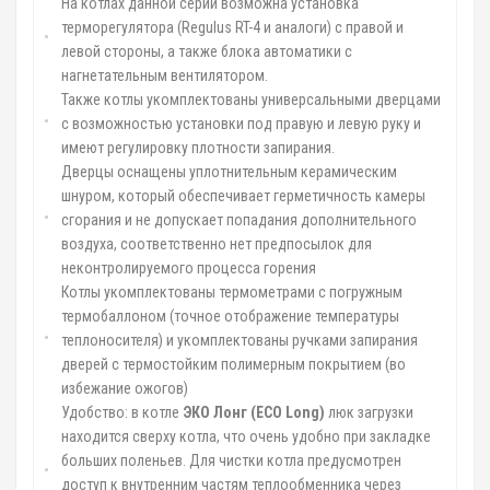
На котлах данной серии возможна установка
терморегулятора (Regulus RT-4 и аналоги) с правой и
левой стороны, а также блока автоматики с
нагнетательным вентилятором.
Также котлы укомплектованы универсальными дверцами
с возможностью установки под правую и левую руку и
имеют регулировку плотности запирания.
Дверцы оснащены уплотнительным керамическим
шнуром, который обеспечивает герметичность камеры
сгорания и не допускает попадания дополнительного
воздуха, соответственно нет предпосылок для
неконтролируемого процесса горения
Котлы укомплектованы термометрами с погружным
термобаллоном (точное отображение температуры
теплоносителя) и укомплектованы ручками запирания
дверей с термостойким полимерным покрытием (во
избежание ожогов)
Удобство: в котле
ЭКО Лонг (
ECO
Long
)
люк загрузки
находится сверху котла, что очень удобно при закладке
больших поленьев. Для чистки котла предусмотрен
доступ к внутренним частям теплообменника через