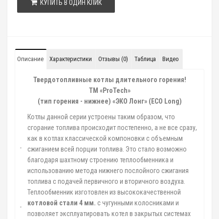
КУПИТЬ В ОДИН КЛИК
Описание
Характеристики
Отзывы (0)
Таблица
Видео
Твердотопливные котлы длительного горения!
ТМ «
ProTech
»
(тип горения - нижнее) «ЭКО Лонг» (ЕСО L
ong
)
Котлы данной серии устроены таким образом, что
сгорание топлива происходит постепенно, а не все сразу,
как в котлах классической компоновки с объемным
сжиганием всей порции топлива. Это стало возможно
благодаря шахтному строению теплообменника и
использованию метода нижнего послойного сжигания
топлива с подачей первичного и вторичного воздуха.
Теплообменник изготовлен из высококачественной
котловой стали 4 мм.
с чугунными колосниками и
позволяет эксплуатировать котел в закрытых системах