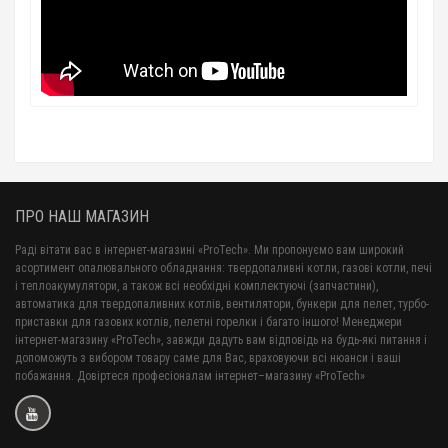
ПРО НАШ МАГАЗИН
Раді вітати вас в інтернет-магазині «ProTech». Ми пропонуємо вам широкий
асортимент опалювального обладнання: твердопаливні котли, газові котли, печі
і теплоакумулятори, а також всі необхідні комплектуючі (запчастини),
автоматика для твердопаливних котлів, вентилятори, бункери для пелет, турбо-
приставки для газових котлів, пелетні горелки і багато іншого! Менеджери
інтернет-магазину «ProTech», завжди дадуть вам відповідь на будь-які питання і
допоможуть з вибором товару саме для Вас, враховуючи всі нюанси і ваші
побажання. Довіртеся професіоналам інтернет–магазину «ProTech»