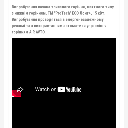
Випробування казана тривалого горіння, шахтного типу
з нижнім горінням, ТМ "ProTech" ECO Лонг+, 15 кВт.
Випробування проводяться в енергонезалежному
режимі та з використанням автоматики управління
горінням AIR AVTO.