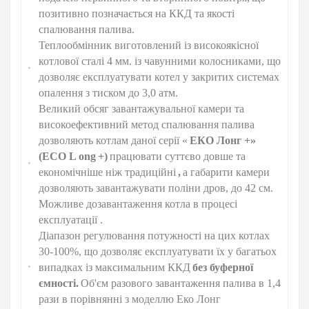
позитивно позначається на ККД та якості
спалювання палива.
Теплообмінник виготовлений із високоякісної
котлової сталі 4 мм. із чавунними колосниками, що
дозволяє експлуатувати котел у закритих системах
опалення з тиском до 3,0 атм.
Великий обсяг завантажувальної камери та
високоефективний метод спалювання палива
дозволяють котлам даної серії «
ЕКО Лонг +»
(ЕСО L
ong
+)
працювати суттєво довше та
економічніше ніж традиційні
,
а габарити камери
дозволяють завантажувати поліни дров, до 42 см.
Можливе дозавантаження котла в процесі
експлуатації .
Діапазон регулювання потужності на цих котлах
30-100%, що дозволяє експлуатувати їх у багатьох
випадках із максимальним ККД
без буферної
ємності.
Об'єм разового завантаження палива в 1,4
рази в порівнянні з моделлю Еко Лонг