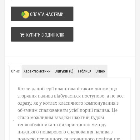
ОПЛАТА ЧАСТЯМИ
КУПИТИ В ОДИН КЛІК
Опис
Характеристики
Відгуків (0)
Таблиця
Вiдео
Котли даної серії влаштовані таким чином, що
згоряння палива відбувається поступово, а не все
одразу, як у котлах класичного компонування з
об'ємним спалюванням усієї порції палива. Це
стало можливим завдяки шахтній будові
теплообмінника та використанню методу
нижнього пошарового спалювання палива з
подачею первинного та вторинного повітря,
що