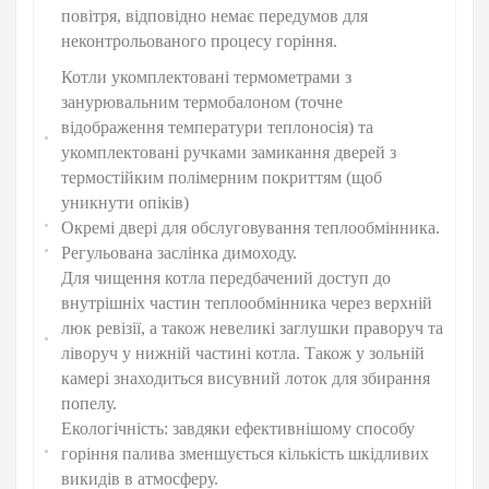
повітря, відповідно немає передумов для
неконтрольованого процесу горіння.
Котли укомплектовані термометрами з
занурювальним термобалоном (точне
відображення температури теплоносія) та
укомплектовані ручками замикання дверей з
термостійким полімерним покриттям (щоб
уникнути опіків)
Окремі двері для обслуговування теплообмінника.
Регульована заслінка димоходу.
Для чищення котла передбачений доступ до
внутрішніх частин теплообмінника через верхній
люк ревізії, а також невеликі заглушки праворуч та
ліворуч у нижній частині котла. Також у зольній
камері знаходиться висувний лоток для збирання
попелу.
Екологічність: завдяки ефективнішому способу
горіння палива зменшується кількість шкідливих
викидів в атмосферу.