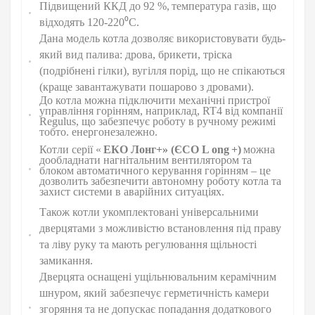
Підвищений ККД до 92 %,
температура газів, що
відходять 120-220⁰С.
Дана модель котла дозволяє використовувати будь-
який вид палива: дрова, брикети, тріска
(подрібнені гілки), вугілля порід, що не спікаються
(краще завантажувати пошарово з дровами).
До котла можна підключити механічні пристрої
управління горінням, наприклад, RT4 від компанії
Regulus, що забезпечує роботу в ручному режимі
тобто. енергонезалежно.
Котли серії «
ЕКО Лонг+» (ЄСО L
ong
+)
можна
дообладнати нагнітальним вентилятором та
блоком автоматичного керування горінням – це
дозволить забезпечити автономну роботу котла та
захист системи в аварійних ситуаціях.
Також котли укомплектовані універсальними
дверцятами з можливістю встановлення під праву
та ліву руку та мають регулювання щільності
замикання.
Дверцята оснащені ущільнювальним керамічним
шнуром, який забезпечує герметичність камери
згоряння та не допускає попадання додаткового