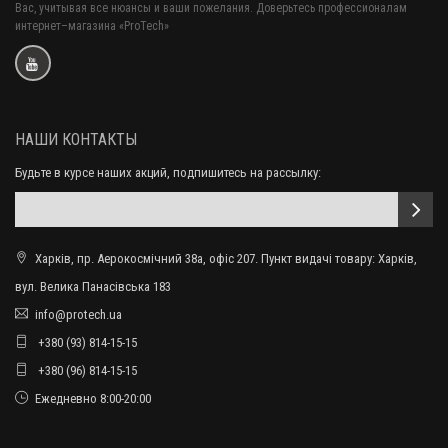
Вас, учитывая все нюансы и ваши пожелания. Доверьтесь профессионалам
интернет–магазина «ProTech»
НАШИ КОНТАКТЫ
Будьте в курсе наших акций, подпишитесь на рассылку:
Харків, пр. Аерокосмічний 38а, офіс 207. Пункт видачі товару: Харків,
вул. Велика Панасівська 183
info@protech.ua
+380 (93) 814-15-15
+380 (96) 814-15-15
Ежедневно 8:00-20:00