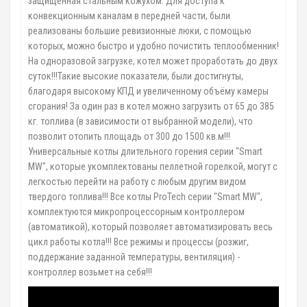
защищённая стальным кожухом. Для доступа к
конвекционным каналам в передней части, были
реализованы большие ревизионные люки, с помощью
которых, можно быстро и удобно почистить теплообменник!
На одноразовой загрузке, котел может проработать до двух
суток!!!Такие высокие показатели, были достигнуты,
благодаря высокому КПД и увеличенному объёму камеры
сгорания! За один раз в котел можно загрузить от 65 до 385
кг. топлива (в зависимости от выбранной модели), что
позволит отопить площадь от 300 до 1500 кв.м!!!
Универсальные котлы длительного горения серии "Smart
MW", которые укомплектованы пеллетной горелкой, могут с
легкостью перейти на работу с любым другим видом
твердого топлива!!! Все котлы ProTech серии "Smart MW",
комплектуются микропроцессорным контроллером
(автоматикой), который позволяет автоматизировать весь
цикл работы котла!!! Все режимы и процессы (розжиг,
поддержание заданной температуры, вентиляция) -
контроллер возьмет на себя!!!