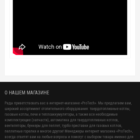
О НАШЕМ МАГАЗИНЕ
Рады приветствовать вас в интернет-магазине «ProTech». Мы предлагаем вам,
широкий ассортимент отопительного оборудования: твердотопливные котлы,
газовые котлы, печи и теплоаккумуляторы, а также все необходимые
комплектующие (запчасти), автоматика для твердотопливных котлов,
вентиляторы, бункеры для пеллет, турбо приставки для газовых котлов,
пеллетные горелки и многое другое! Менеджеры интернет магазина «ProTech»,
всегда ответят вам на любые вопросы и помогут с выбором товара именно для