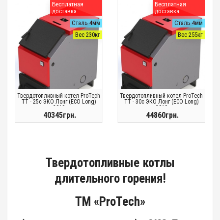
Бесплатная
Бесплатная
доставка
доставка
Сталь 4мм
Сталь 4мм
Вес 230кг
Вес 255кг
Твердотопливный котел ProTech
Твердотопливный котел ProTech
ТТ - 25с ЭКО Лонг (ECO Long)
ТТ - 30с ЭКО Лонг (ECO Long)
2019
2019
40345грн.
44860грн.
Твердотопливные котлы
длительного горения!
ТМ «ProTech»