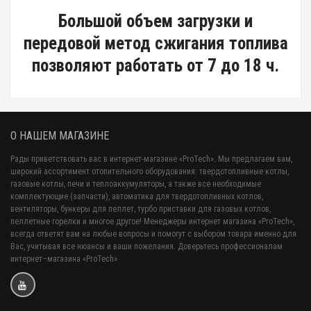
Большой объем загрузки и
передовой метод сжигания топлива
позволяют работать от 7 до 18 ч.
О НАШЕМ МАГАЗИНЕ
Рады приветствовать вас в интернет-магазине «ProTech». Мы предлагаем вам,
широкий ассортимент отопительного оборудования: твердотопливные котлы,
газовые котлы, печи и теплоаккумуляторы, а также все необходимые
комплектующие (запчасти), автоматика для твердотопливных котлов,
вентиляторы, бункеры для пеллет, турбо приставки для газовых котлов,
пеллетные горелки и многое другое! Менеджеры интернет магазина «ProTech»,
всегда ответят вам на любые вопросы и помогут с выбором товара именно для
Вас, учитывая все нюансы и ваши пожелания. Доверьтесь профессионалам
интернет–магазина «ProTech»