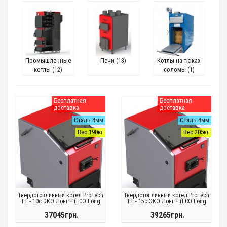
горения (56)
плитой (19)
Промышленные
Печи (13)
Котлы на тюках
котлы (12)
соломы (1)
Бесплатная
Бесплатная
доставка
доставка
Сталь 4мм
Сталь 4мм
Вес 190кг
Вес 205кг
Твердотопливный котел ProTech
Твердотопливный котел ProTech
ТТ - 10с ЭКО Лонг + (ECO Long
ТТ - 15с ЭКО Лонг + (ECO Long
+)
+)
37045грн.
39265грн.