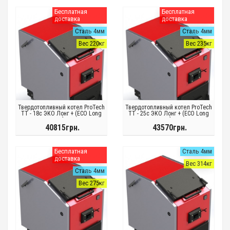
Бесплатная
Бесплатная
доставка
доставка
Сталь 4мм
Сталь 4мм
Вес 220кг
Вес 235кг
Твердотопливный котел ProTech
Твердотопливный котел ProTech
ТТ - 18с ЭКО Лонг + (ECO Long
ТТ - 25с ЭКО Лонг + (ECO Long
+)
+)
40815грн.
43570грн.
Бесплатная
Сталь 4мм
доставка
Вес 314кг
Сталь 4мм
Вес 275кг