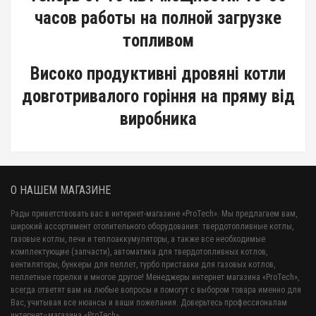
часов работы на полной загрузке
топливом
Високо продуктивні дровяні котли
довготривалого горіння на пряму від
виробника
О НАШЕМ МАГАЗИНЕ
Рады приветствовать вас в интернет-магазине «ProTech». Мы предлагаем вам,
широкий ассортимент отопительного оборудования: твердотопливные котлы,
газовые котлы, печи и теплоаккумуляторы, а также все необходимые
комплектующие (запчасти), автоматика для твердотопливных котлов,
вентиляторы, бункеры для пеллет, турбо приставки для газовых котлов,
пеллетные горелки и многое другое! Менеджеры интернет магазина «ProTech»,
всегда ответят вам на любые вопросы и помогут с выбором товара именно для
Вас, учитывая все нюансы и ваши пожелания. Доверьтесь профессионалам
интернет–магазина «ProTech»