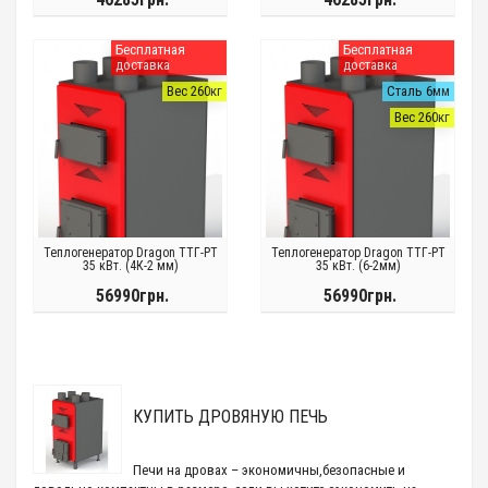
Бесплатная
Бесплатная
доставка
доставка
Вес 260кг
Сталь 6мм
Вес 260кг
Теплогенератор Dragon ТТГ-РТ
Теплогенератор Dragon ТТГ-РТ
35 кВт. (4К-2 мм)
35 кВт. (6-2мм)
56990грн.
56990грн.
КУПИТЬ ДРОВЯНУЮ ПЕЧЬ
Печи на дровах – экономичны,безопасные и