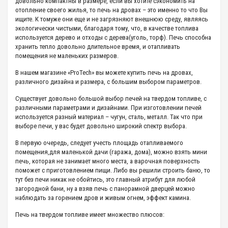
довольно компактны в размере, если вы хотите сэкономить на
отопление своего жилья, то печь на дровах – это именно то что Вы
ищите. К томуже они еще и не загрязняют внешнюю среду, являясь
экологически чистыми, благодаря тому, что, в качестве топлива
используется дерево и отходы с дерева(уголь, торф). Печь способна
хранить тепло довольно длительное время, и отапливать
помещения не маленьких размеров.
В нашем магазине «ProTech» вы можете купить печь на дровах,
различного дизайна и размера, с большим выбором параметров.
Существует довольно большой выбор печей на твердом топливе, с
различными параметрами и дизайнами. При изготовлении печей
используется разный материал – чугун, сталь, металл. Так что при
выборе печи, у вас будет довольно широкий спектр выбора.
В первую очередь, следует учесть площадь отапливаемого
помещения,для маленькой дачи (гаража, дома), можно взять мини
печь, которая не занимает много места, а варочная поверхность
поможет с приготовлением пищи. Либо вы решили строить баню, то
тут без печи никак не обойтись, это главный атрибут для любой
загородной бани, ну а взяв печь с панорамной дверцей можно
наблюдать за горением дров и живым огнем, эффект камина.
Печь на твердом топливе имеет множество плюсов: