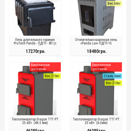
Вес 64кг
Печь длительного горения
Отопительно-варочная печь
ProTech Panda - ПДГП - 8П (с
«Panda Lux» ПДГП-15
плитой)
17270грн.
18480грн.
Бесплатная
Бесплатная
доставка
доставка
Вес 210кг
Сталь 6мм
Вес 210кг
Теплогенератор Dragon ТТГ-РТ
Теплогенератор Dragon ТТГ-РТ
25 кВт. (4К-2 мм)
25 кВт. (6-2мм)
46285грн.
46285грн.