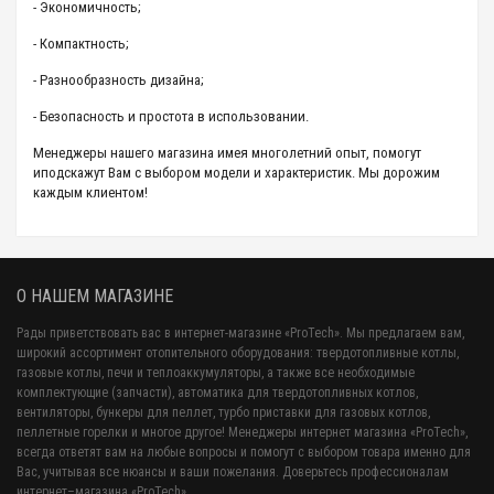
- Экономичность;
- Компактность;
- Разнообразность дизайна;
- Безопасность и простота в использовании.
Менеджеры нашего магазина имея многолетний опыт, помогут
иподскажут Вам с выбором модели и характеристик. Мы дорожим
каждым клиентом!
О НАШЕМ МАГАЗИНЕ
Рады приветствовать вас в интернет-магазине «ProTech». Мы предлагаем вам,
широкий ассортимент отопительного оборудования: твердотопливные котлы,
газовые котлы, печи и теплоаккумуляторы, а также все необходимые
комплектующие (запчасти), автоматика для твердотопливных котлов,
вентиляторы, бункеры для пеллет, турбо приставки для газовых котлов,
пеллетные горелки и многое другое! Менеджеры интернет магазина «ProTech»,
всегда ответят вам на любые вопросы и помогут с выбором товара именно для
Вас, учитывая все нюансы и ваши пожелания. Доверьтесь профессионалам
интернет–магазина «ProTech»