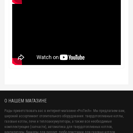
О НАШЕМ МАГАЗИНЕ
Рады приветствовать вас в интернет-магазине «ProTech». Мы предлагаем вам,
широкий ассортимент отопительного оборудования: твердотопливные котлы,
газовые котлы, печи и теплоаккумуляторы, а также все необходимые
комплектующие (запчасти), автоматика для твердотопливных котлов,
вентиляторы, бункеры для пеллет, турбо приставки для газовых котлов,