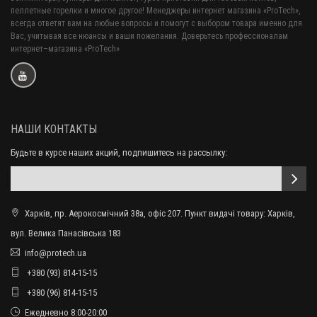
пеллетные горелки и многое другое! Менеджеры интернет магазина «ProTech»,
всегда ответят вам на любые вопросы и помогут с выбором товара именно для
Вас, учитывая все нюансы и ваши пожелания. Доверьтесь профессионалам
интернет–магазина «ProTech»
НАШИ КОНТАКТЫ
Будьте в курсе наших акций, подпишитесь на рассылку:
Харків, пр. Аерокосмічний 38а, офіс 207. Пункт видачі товару: Харків,
вул. Велика Панасівська 183
info@protech.ua
+380 (93) 814-15-15
+380 (96) 814-15-15
Ежедневно 8:00-20:00