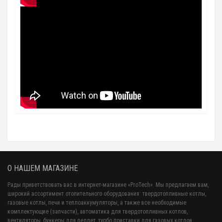
О НАШЕМ МАГАЗИНЕ
Рады приветствовать вас в интернет-магазине «ProTech». Мы предлагаем вам,
широкий ассортимент отопительного оборудования: твердотопливные котлы,
газовые котлы, печи и теплоаккумуляторы, а также все необходимые
комплектующие (запчасти), автоматика для твердотопливных котлов,
вентиляторы, бункеры для пеллет, турбо приставки для газовых котлов,