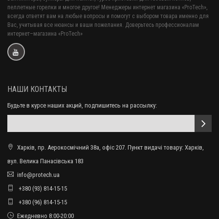
пеллетные горелки и многое другое! Менеджеры интернет магазина «ProTech»,
всегда ответят вам на любые вопросы и помогут с выбором товара именно для
Вас, учитывая все нюансы и ваши пожелания. Доверьтесь профессионалам
интернет–магазина «ProTech»
НАШИ КОНТАКТЫ
Будьте в курсе наших акций, подпишитесь на рассылку:
Харків, пр. Аерокосмічний 38а, офіс 207. Пункт видачі товару: Харків,
вул. Велика Панасівська 183
info@protech.ua
+380 (93) 814-15-15
+380 (96) 814-15-15
Ежедневно 8:00-20:00