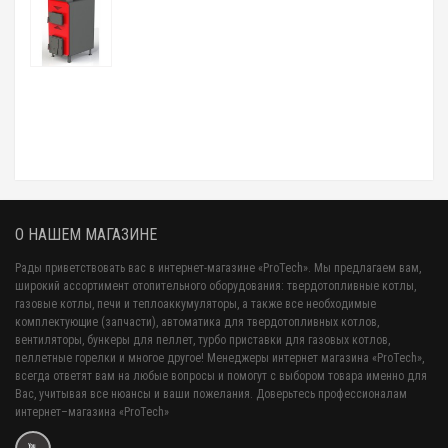
О НАШЕМ МАГАЗИНЕ
Рады приветствовать вас в интернет-магазине «ProTech». Мы предлагаем вам,
широкий ассортимент отопительного оборудования: твердотопливные котлы,
газовые котлы, печи и теплоаккумуляторы, а также все необходимые
комплектующие (запчасти), автоматика для твердотопливных котлов,
вентиляторы, бункеры для пеллет, турбо приставки для газовых котлов,
пеллетные горелки и многое другое! Менеджеры интернет магазина «ProTech»,
всегда ответят вам на любые вопросы и помогут с выбором товара именно для
Вас, учитывая все нюансы и ваши пожелания. Доверьтесь профессионалам
интернет–магазина «ProTech»