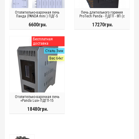
Отопительно-варочная печь
Печь длительного горения
Панда (PANDA mini ) ПДГ-5
ProTech Panda - ПДГП - 8П (с
плитой)
6600грн.
17270грн.
Бесплатная
доставка
Сталь 3мм
Вес 64кг
Отопительно-варочная печь
«Panda Lux» ПДГП-15
18480грн.