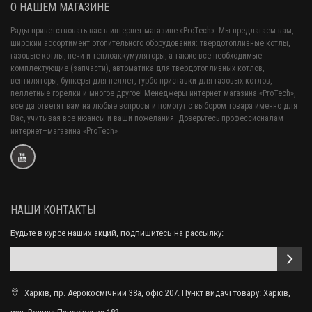
О НАШЕМ МАГАЗИНЕ
Рады приветствовать вас в интернет-магазине «ProTech». Мы предлагаем вам,
широкий ассортимент отопительного оборудования: твердотопливные котлы,
газовые котлы, печи и теплоаккумуляторы, а также все необходимые
комплектующие (запчасти), автоматика для твердотопливных котлов,
вентиляторы, бункеры для пеллет, турбо приставки для газовых котлов,
пеллетные горелки и многое другое! Менеджеры интернет магазина «ProTech»,
всегда ответят вам на любые вопросы и помогут с выбором товара именно для
Вас, учитывая все нюансы и ваши пожелания. Доверьтесь профессионалам
интернет–магазина «ProTech»
НАШИ КОНТАКТЫ
Будьте в курсе наших акций, подпишитесь на рассылку:
Харків, пр. Аерокосмічний 38а, офіс 207. Пункт видачі товару: Харків,