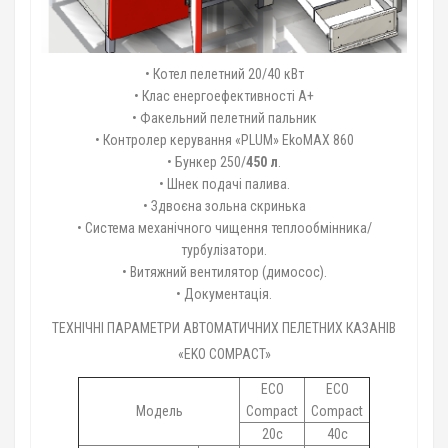
• Котел пелетний 20/40 кВт
• Клас енергоефективності А+
• Факельний пелетний пальник
• Контролер керування «PLUM» EkoMAX 860
• Бункер 250/
450 л
.
• Шнек подачі палива.
• Здвоєна зольна скринька
• Система механічного чищення теплообмінника/
турбулізатори.
• Витяжний вентилятор (димосос).
• Документація.
ТЕХНІЧНІ ПАРАМЕТРИ АВТОМАТИЧНИХ ПЕЛЕТНИХ КАЗАНІВ
«EKO COMPACT»
ECO
ECO
Модель
Compact
Compact
20c
40с