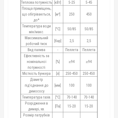
Теплова потужність
[кВт]
5-25
5-45
Площа приміщень,
що обігріваються,
[м²]
250
450
до*
Температура води
[°C]
50/85
50/85
мін/макс.
Максимальний
[бар]
2,5
2,5
робочий тиск
Вид палива
-
Пеллета
Пеллета
Ефективність за
номінальної
[%]
≥94
≥94
потужності
Місткість бункера
[л]
250-450
250-450
Діаметр
під'єднання до
[мм]
100
100
димососу
Температура газів.
[°C]
70-140
70-140
Розрідження в
[Па]
15-20
15-20
димарі, хв.
Розмір патрубків