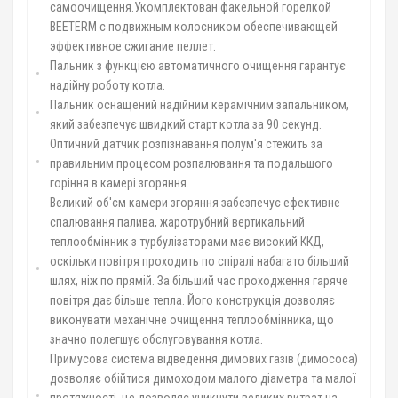
самоочищення.Укомплектован факельной горелкой
BEETERM с подвижным колосником обеспечивающей
эффективное сжигание пеллет.
Пальник з функцією автоматичного очищення гарантує
надійну роботу котла.
Пальник оснащений надійним керамічним запальником,
який забезпечує швидкий старт котла за 90 секунд.
Оптичний датчик розпізнавання полум'я стежить за
правильним процесом розпалювання та подальшого
горіння в камері згоряння.
Великий об'єм камери згоряння забезпечує ефективне
спалювання палива, жаротрубний вертикальний
теплообмінник з турбулізаторами має високий ККД,
оскільки повітря проходить по спіралі набагато більший
шлях, ніж по прямій. За більший час проходження гаряче
повітря дає більше тепла. Його конструкція дозволяє
виконувати механічне очищення теплообмінника, що
значно полегшує обслуговування котла.
Примусова система відведення димових газів (димососа)
дозволяє обійтися димоходом малого діаметра та малої
протяжності, це дозволяє уникнути великих витрат на