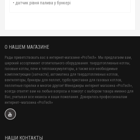
• датчик рівня палива у бункері
О НАШЕМ МАГАЗИНЕ
Рады приветствовать вас в интернет-магазине «ProTech». Мы предлагаем вам,
широкий ассортимент отопительного оборудования: твердотопливные котлы,
газовые котлы, печи и теплоаккумуляторы, а также все необходимые
комплектующие (запчасти), автоматика для твердотопливных котлов,
вентиляторы, бункеры для пеллет, турбо приставки для газовых котлов,
пеллетные горелки и многое другое! Менеджеры интернет магазина «ProTech»,
всегда ответят вам на любые вопросы и помогут с выбором товара именно для
Вас, учитывая все нюансы и ваши пожелания. Доверьтесь профессионалам
интернет–магазина «ProTech»
НАШИ КОНТАКТЫ