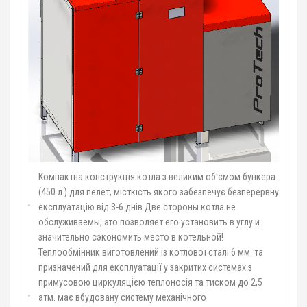
Компактна конструкція котла з великим об'ємом бункера
(450 л.) для пелет, місткість якого забезпечує безперервну
експлуатацію від 3-6 днів.Две стороны котла не
обслуживаемы, это позволяет его установить в углу и
значительно сэкономить место в котельной!
Теплообмінник виготовлений із котлової сталі 6 мм. та
призначений для експлуатації у закритих системах з
примусовою циркуляцією теплоносія та тиском до 2,5
атм. має вбудовану систему механічного