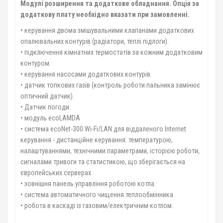
Модулі розширення та додаткове обладнання. Опція за
додаткову плату необхідно вказати при замовленні.
• керування двома змішувальними клапанами додаткових
опалювальних контурів (радіатори, теплі підлоги).
• підключення кімнатних термостатів за кожним додатковим
контуром.
• керування насосами додаткових контурів.
• датчик топкових газів (контроль роботи пальника замінює
оптичний датчик).
• Датчик погоди.
• модуль ecoLAMDA
• система ecoNet-300 Wi-Fi/LAN для віддаленого Internet
керування - дистанційне керування: температурою,
налаштуваннями, технічними параметрами, історією роботи,
сигналами тривоги та статистикою, що зберігається на
європейських серверах.
• зовнішня панель управління роботою котла.
• система автоматичного чищення теплообмінника.
• робота в каскаді із газовим/електричним котлом.