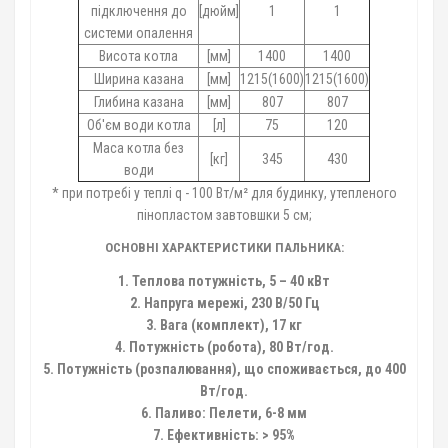
підключення до
[дюйм]
1
1
системи опалення
Висота котла
[мм]
1400
1400
Ширина казана
[мм]
1215(1600)
1215(1600)
Глибина казана
[мм]
807
807
Об'єм води котла
[л]
75
120
Маса котла без
[кг]
345
430
води
* при потребі у теплі q - 100 Вт/м² для будинку, утепленого
пінопластом завтовшки 5 см;
ОСНОВНІ ХАРАКТЕРИСТИКИ ПАЛЬНИКА:
1. Теплова потужність, 5 – 40 кВт
2. Напруга мережі, 230 В/50 Гц
3. Вага (комплект), 17 кг
4. Потужність (робота), 80 Вт/год.
5. Потужність (розпалювання), що споживається, до 400
Вт/год.
6. Паливо: Пелети, 6-8 мм
7. Ефективність: > 95%