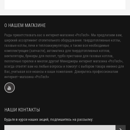
О НАШЕМ МАГАЗИНЕ
Рады приветствовать вас в интернет-магазине «ProTech». Мы предлагаем вам,
широкий ассортимент отопительного оборудования: твердотопливные котлы,
газовые котлы, печи и теплоаккумуляторы, а также все необходимые
комплектующие (запчасти), автоматика для твердотопливных котлов,
вентиляторы, бункеры для пеллет, турбо приставки для газовых котлов,
пеллетные горелки и многое другое! Менеджеры интернет магазина «ProTech»,
всегда ответят вам на любые вопросы и помогут с выбором товара именно для
Вас, учитывая все нюансы и ваши пожелания. Доверьтесь профессионалам
интернет–магазина «ProTech»
НАШИ КОНТАКТЫ
Будьте в курсе наших акций, подпишитесь на рассылку: