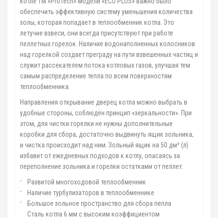
котле ТМ «ProTech» модели «ECO PLUS» важно было
обеспечить эффективную систему уменьшения количества
золы, которая попадает в теплообменник котла. Это
летучие взвеси, они всегда присутствуют при работе
пеллетных горелок. Наличие водонаполненных колосников
над горелкой создает преграду на пути взвешенных частиц и
служит рассекателем потока котловых газов, улучшая тем
самым распределение тепла по всем поверхностям
теплообменника.
Направления открывание дверец котла можно выбрать в
удобные стороны, соблюдён принцип «зеркальности». При
этом, для чистки горелки не нужны дополнительные
коробки для сбора, достаточно выдвинуть ящик зольника,
и чистка происходит над ним. Зольный ящик на 50 дм³ (л)
избавит от ежедневных подходов к котлу, опасаясь за
переполнение зольника и горелки остатками от пеллет.
Развитой многоходовой теплообменник
Наличие турбулизаторов в теплообменнике
Большое зольное пространство для сбора пепла
Сталь котла 6 мм с высоким коэффициентом