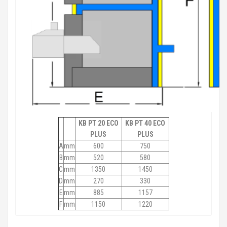
KB PT 20 ECO
KB PT 40 ECO
PLUS
PLUS
A
mm
600
750
B
mm
520
580
C
mm
1350
1450
D
mm
270
330
E
mm
885
1157
F
mm
1150
1220