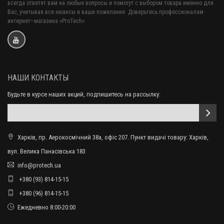
всегда ответят вам на любые вопросы и помогут с выбором товара именно для
Вас, учитывая все нюансы и ваши пожелания. Доверьтесь профессионалам
интернет–магазина «ProTech»
НАШИ КОНТАКТЫ
Будьте в курсе наших акций, подпишитесь на рассылку:
Харків, пр. Аерокосмічний 38а, офіс 207. Пункт видачі товару: Харків,
вул. Велика Панасівська 183
info@protech.ua
+380 (93) 814-15-15
+380 (96) 814-15-15
Ежедневно 8:00-20:00