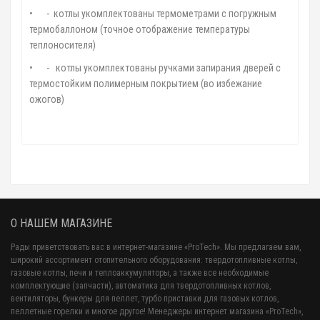
•
- котлы укомплектованы термометрами с погружным
термобаллоном (точное отображение температуры
теплоносителя)
•
- котлы укомплектованы ручками запирания дверей с
термостойким полимерным покрытием (во избежание
ожогов)
О НАШЕМ МАГАЗИНЕ
Рады приветствовать вас в интернет-магазине «ProTech». Мы предлагаем вам,
широкий ассортимент отопительного оборудования: твердотопливные котлы,
газовые котлы, печи и теплоаккумуляторы, а также все необходимые
комплектующие (запчасти), автоматика для твердотопливных котлов,
вентиляторы, бункеры для пеллет, турбо приставки для газовых котлов,
пеллетные горелки и многое другое! Менеджеры интернет магазина «ProTech»,