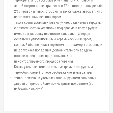
терморегулятора (Regulus RT-4 и аналоги) с правой и
левой стороны, электрического ТЭНа (посадочная резьба
2”) с правой и левой стороны, а также блока автоматики с
нагнетательным вентилятором.
Также котлы укомплектованы универсальными дверцами
с возможностью установки под правую и левую руку и
имеют регулировку плотности запирания. Дверцы
оснащены уплотнительным керамическим шнуром,
который обеспечивает герметичность камеры сгорания и
не допускает попадания дополнительного воздуха,
соответственно нет предпосылок для
неконтролируемого процесса горения;
Котлы укомплектованы термометрами с погружным
термобаллоном (точное отображение температуры
теплоносителя) и укомплектованы ручками запирания
дверей с термостойким полимерным покрытием (во
избежание ожогов).