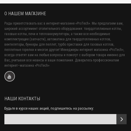
О НАШЕМ МАГАЗИНЕ
Рады приветствовать вас в интернет-магазине «ProTech». Мы предлагаем вам,
широкий ассортимент отопительного оборудования: твердотопливные котлы,
газовые котлы, печи и теплоаккумуляторы, а также все необходимые
комплектующие (запчасти), автоматика для твердотопливных котлов,
вентиляторы, бункеры для пеллет, турбо приставки для газовых котлов,
пеллетные горелки и многое другое! Менеджеры интернет магазина «ProTech»,
всегда ответят вам на любые вопросы и помогут с выбором товара именно для
Вас, учитывая все нюансы и ваши пожелания. Доверьтесь профессионалам
интернет–магазина «ProTech»
НАШИ КОНТАКТЫ
Будьте в курсе наших акций, подпишитесь на рассылку: