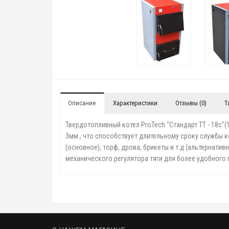
Описание
Характеристики
Отзывы (0)
Т
Твердотопливный котел ProTech "Стандарт ТТ - 18с"
3мм., что способствует длительному сроку службы к
(основное), торф, дрова, брикеты и т.д.(альтернати
механического регулятора тяги для более удобного