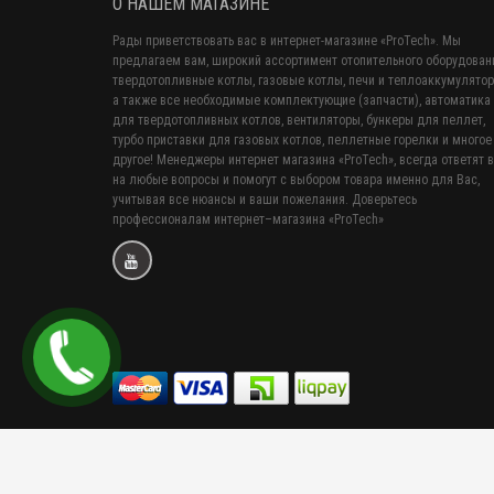
О НАШЕМ МАГАЗИНЕ
Рады приветствовать вас в интернет-магазине «ProTech». Мы
предлагаем вам, широкий ассортимент отопительного оборудован
твердотопливные котлы, газовые котлы, печи и теплоаккумулятор
а также все необходимые комплектующие (запчасти), автоматика
для твердотопливных котлов, вентиляторы, бункеры для пеллет,
турбо приставки для газовых котлов, пеллетные горелки и многое
другое! Менеджеры интернет магазина «ProTech», всегда ответят 
на любые вопросы и помогут с выбором товара именно для Вас,
учитывая все нюансы и ваши пожелания. Доверьтесь
профессионалам интернет–магазина «ProTech»