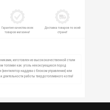
Гарантия качества всех
Доставка товаров по всей
товаров магазина!
стране!
осниками, изготовлен из высококачественной стали
ком топливе как: уголь некоксующихся пород
и (вентилятор наддува с блоком управления) или
 и длительности работы твердотопливного котла!