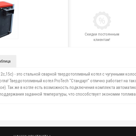
Скидки постоянным
клиентам!
аблица
(12с,15с) - это стальной сварной твердотопливный котел с чугунными кол
отла! Твердотопливный котел ProTech "Стандарт" отлично работает на та
вное). Так же в котле есть возможность подключения комплекта автоматик
 поддержания заданной температуры, что способствует экономии топлива