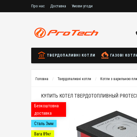
Про нас
Доставка
Умови угоди
ТВЕРДОПАЛИВНІ КОТЛИ
ГАЗОВІ КОТЛ
Головна
Твердопаливні котли
Котли з варильною пл
КУПИТЬ КОТЕЛ ТВЕРДОТОПЛИВНЫЙ PROTECH
Безкоштовна
доставка
Сталь 3мм
Вага 89кг