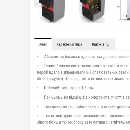
<
Опис
Характеристики
Відгуків (0)
•
Абсолютно базова модель котла для спалювання бу
•
Теплообмінник виготовляється із котлової сталі
версій вдало відпрацювали 6-8 опалювальних сезоні
55-60 градусів). Цельсія, тобто не нижче так званої «
•
Робочий тиск казана 1,5 атм.
•
При цьому, на відміну від конкурентів, у котлів с
•
- всі поверхні теплообмінника, що взаємодіють і
•
- на котлах даної серії можливе встановлення тер
лівого боку, а також блоку автоматики з нагнітальн