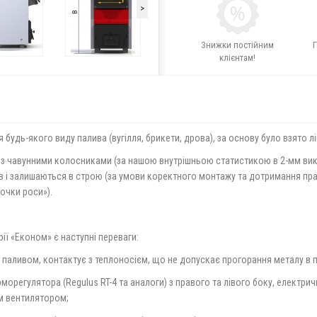
>
Знижки постійним
Г
клієнтам!
дь-якого виду палива (вугілля, брикети, дрова), за основу було взято лі
. з чавунними колосниками (за нашою внутрішньою статистикою в 2-мм вик
в і залишаються в строю (за умови коректного монтажу та дотримання пра
точки роси»).
ерії «Економ» є наступні переваги:
з паливом, контактує з теплоносієм, що не допускає прогорання металу в п
морегулятора (Regulus RT-4 та аналоги) з правого та лівого боку, електрич
им вентилятором;