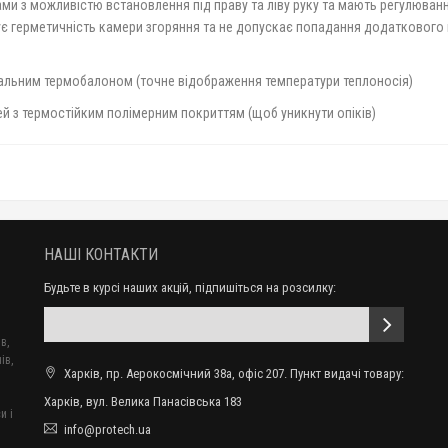
ми з можливістю встановлення під праву та ліву руку та мають регулюва
 герметичність камери згоряння та не допускає попадання додаткового 
альним термобалоном (точне відображення температури теплоносія)
й з термостійким полімерним покриттям (щоб уникнути опіків)
НАШІ КОНТАКТИ
Будьте в курсі наших акцій, підпишіться на розсилку:
в,
ів,
Харків, пр. Аерокосмічний 38а, офіс 207. Пункт видачі товару:
Харків, вул. Велика Панасівська 183
и і
info@protech.ua