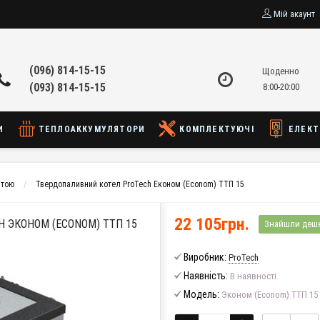
Мій акаунт
(096) 814-15-15
Щоденно
(093) 814-15-15
8:00-20:00
И
ТЕПЛОАККУМУЛЯТОРИ
КОМПЛЕКТУЮЧІ
ЕЛЕКТ
итою
Твердопаливний котел ProTech Економ (Econom) ТТП 15
22 105грн.
 ЭКОНОМ (ECONOM) TTП 15
Знайшли деш
Виробник:
ProTech
Наявність:
В наявності
Модель:
Эконом (Econom) TTП 15