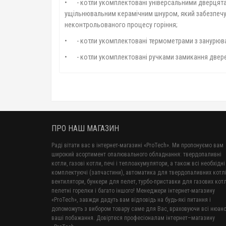
•
- котли укомплектовані універсальними дверцята
ущільнювальним керамічним шнуром, який забезпечує
неконтрольованого процесу горіння;
•
- котли укомплектовані термометрами з занурюв
•
- котли укомплектовані ручками замикання двере
ПРО НАШ МАГАЗИН
Раді вітати вас в інтернет-магазині «ProTech». Ми пропонуємо вам
широкий асортимент опалювального обладнання: твердопаливні
котли, газові котли, печі і теплоакумулятори, а також всі необхідні
комплектуючі (запчастини), автоматика для твердопаливних котлі
вентилятори, бункери для пелет, турбо-приставки для газових котл
пелетні горелки і багато іншого! Менеджери інтернет-магазину
«ProTech», завжди дадуть вам відповідь на будь-які питання і
допоможуть з вибором товару саме для Вас, враховуючи всі нюанс
ваші побажання. Довіртеся професіоналам інтернет–магазину