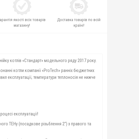
арантія якості всіх товарів
Доставка товарів по всій
магазину!
країні!
нійку котлів «Стандарт» модельного ряду 2017 року.
онанні котли компанії «ProTech» ранніх бюджетних
вил експлуатації, температури теплоносія не нижче
роцесі експлуатації!
ного ТЕНу (посадкове різьблення 2”) з правого та