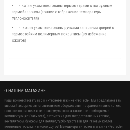
•
- котлы укомплектованы термометрами с погружным
термобаллоном (точное отображение температуры
теплоносителя)
•
- котлы укомплектованы ручками запирания дверей с
термостойким полимерным покрытием (во избежание
ожогов)
О НАШЕМ МАГАЗИНЕ
Рады приветствовать вас в интернет-магазине «ProTech». Мы предлагаем вам,
широкий ассортимент отопительного оборудования: твердотопливные котлы,
газовые котлы, печи и теплоаккумуляторы, а также все необходимые
комплектующие (запчасти), автоматика для твердотопливных котлов,
вентиляторы, бункеры для пеллет, турбо приставки для газовых котлов,
пеллетные горелки и многое другое! Менеджеры интернет магазина «ProTech»,