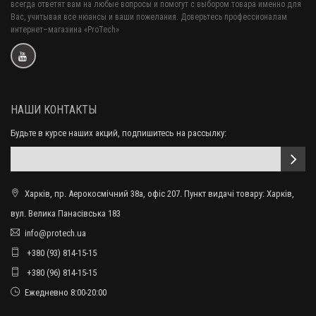
всегда ответят вам на любые вопросы и помогут с выбором товара именно для
Вас, учитывая все нюансы и ваши пожелания. Доверьтесь профессионалам
интернет–магазина «ProTech»
НАШИ КОНТАКТЫ
Будьте в курсе наших акций, подпишитесь на рассылку:
Харків, пр. Аерокосмічний 38а, офіс 207. Пункт видачі товару: Харків,
вул. Велика Панасівська 183
info@protech.ua
+380 (93) 814-15-15
+380 (96) 814-15-15
Ежедневно 8:00-20:00