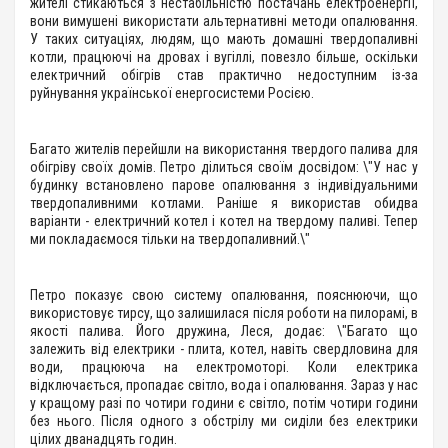
жителі стикаються з нестабільністю постачань електроенергії,
вони вимушені використати альтернативні методи опалювання.
У таких ситуаціях, людям, що мають домашні твердопаливні
котли, працюючі на дровах і вугіллі, повезло більше, оскільки
електричний обігрів став практично недоступним із-за
руйнування української енергосистеми Росією.
Багато жителів перейшли на використання твердого палива для
обігріву своїх домів. Петро ділиться своїм досвідом: \"У нас у
будинку встановлено парове опалювання з індивідуальними
твердопаливними котлами. Раніше я використав обидва
варіанти - електричний котел і котел на твердому паливі. Тепер
ми покладаємося тільки на твердопаливний.\"
Петро показує свою систему опалювання, пояснюючи, що
використовує тирсу, що залишилася після роботи на пилорамі, в
якості палива. Його дружина, Леся, додає: \"Багато що
залежить від електрики - плита, котел, навіть свердловина для
води, працююча на електромоторі. Коли електрика
відключається, пропадає світло, вода і опалювання. Зараз у нас
у кращому разі по чотири години є світло, потім чотири години
без нього. Після одного з обстрілу ми сиділи без електрики
цілих дванадцять годин.