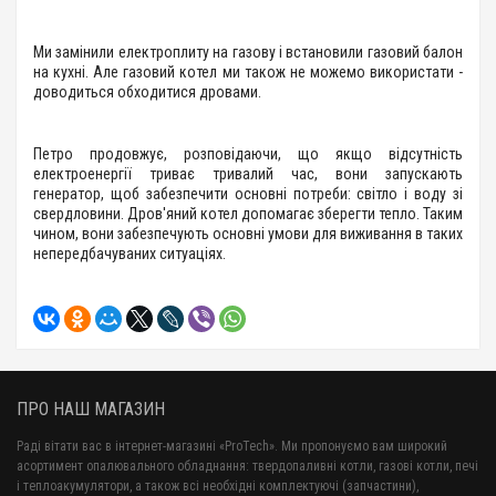
Ми замінили електроплиту на газову і встановили газовий балон
на кухні. Але газовий котел ми також не можемо використати -
доводиться обходитися дровами.
Петро продовжує, розповідаючи, що якщо відсутність
електроенергії триває тривалий час, вони запускають
генератор, щоб забезпечити основні потреби: світло і воду зі
свердловини. Дров'яний котел допомагає зберегти тепло. Таким
чином, вони забезпечують основні умови для виживання в таких
непередбачуваних ситуаціях.
ПРО НАШ МАГАЗИН
Раді вітати вас в інтернет-магазині «ProTech». Ми пропонуємо вам широкий
асортимент опалювального обладнання: твердопаливні котли, газові котли, печі
і теплоакумулятори, а також всі необхідні комплектуючі (запчастини),