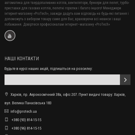
автоматика для твердопаливних котлів, вентилятори, бункери для пелет, турбо-
приставки для газових котлів, пелетні горелки і багато іншого! Менеджери
інтернет-магазину «ProTech», завжди дадуть вам відповідь на будь-які питання і
допоможуть з вибором товару саме для Вас, враховуючи всі нюанси і ваші
побажання. Довіртеся професіоналам інтернет–магазину «ProTech»
НАШІ КОНТАКТИ
Будьте в курсі наших акцій, підпишіться на розсилку:
Харків, пр. Аерокосмічний 38а, офіс 207. Пункт видачі товару: Харків,
вул. Велика Панасівська 183
info@protech.ua
+380 (93) 814-15-15
+380 (96) 814-15-15