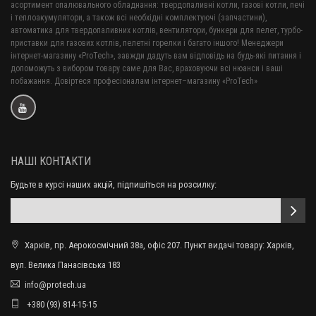
асортимент опалювального обладнання: твердопаливні котли, газові котли, печі
і теплоакумулятори, а також всі необхідні комплектуючі (запчастини),
автоматика для твердопаливних котлів, вентилятори, бункери для пелет, турбо-
приставки для газових котлів, пелетні горелки і багато іншого! Менеджери
інтернет-магазину «ProTech», завжди дадуть вам відповідь на будь-які питання і
допоможуть з вибором товару саме для Вас, враховуючи всі нюанси і ваші
побажання. Довіртеся професіоналам інтернет–магазину «ProTech»
НАШІ КОНТАКТИ
Будьте в курсі наших акцій, підпишіться на розсилку:
Харків, пр. Аерокосмічний 38а, офіс 207. Пункт видачі товару: Харків,
вул. Велика Панасівська 183
info@protech.ua
+380 (93) 814-15-15