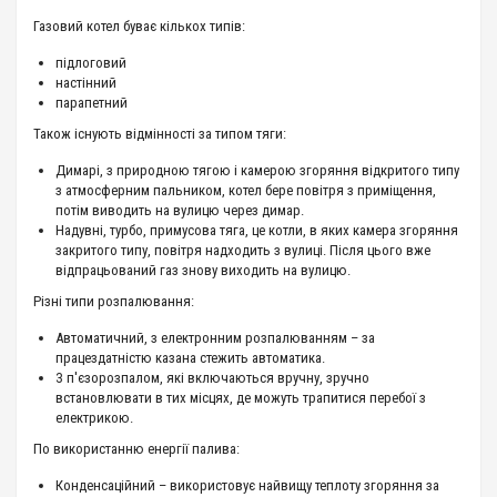
Газовий котел буває кількох типів:
підлоговий
настінний
парапетний
Також існують відмінності за типом тяги:
Димарі, з природною тягою і камерою згоряння відкритого типу
з атмосферним пальником, котел бере повітря з приміщення,
потім виводить на вулицю через димар.
Надувні, турбо, примусова тяга, це котли, в яких камера згоряння
закритого типу, повітря надходить з вулиці. Після цього вже
відпрацьований газ знову виходить на вулицю.
Різні типи розпалювання:
Автоматичний, з електронним розпалюванням – за
працездатністю казана стежить автоматика.
З п'єзорозпалом, які включаються вручну, зручно
встановлювати в тих місцях, де можуть трапитися перебої з
електрикою.
По використанню енергії палива:
Конденсаційний – використовує найвищу теплоту згоряння за