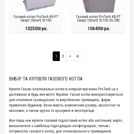
Газовий котел ProTech КВ-РТ
Газовий котел ProTech КВ-РТ
Смарт (Smart) St-100
Смарт (Smart) St-100 (SL/SR)
102500грн.
106400грн.
1
2
>
>|
ВИБІР ТА КУПІВЛЯ ГАЗОВОГО КОТЛА
Купити Газові опалювальні котли в інтернет-магазині ProTech.ua з
доставкою в будь-яке місто України. Газові котли використовуються
для опалення громадських та виробничих приміщень, ферм,
приватних будинків. Вони мають компактний розмір, екологічні та
економні, а також зручні та зрозумілі в експлуатації.
Але перш ніж купити газовий підлоговий котел або настінний, варто
визначитися з найбільш підходящою конфігурацією, типом і
потужністю газового котла, для опалювального приміщення.