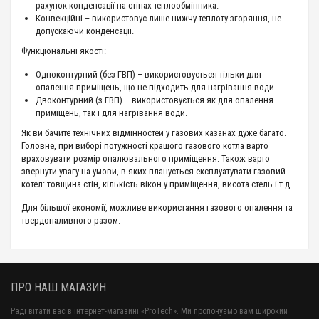
рахунок конденсації на стінах теплообмінника.
Конвекційні – використовує лише нижчу теплоту згоряння, не
допускаючи конденсації.
Функціональні якості:
Одноконтурний (без ГВП) – використовується тільки для
опалення приміщень, що не підходить для нагрівання води.
Двоконтурний (з ГВП) – використовується як для опалення
приміщень, так і для нагрівання води.
Як ви бачите технічних відмінностей у газових казанах дуже багато.
Головне, при виборі потужності кращого газового котла варто
враховувати розмір опалювального приміщення. Також варто
звернути увагу на умови, в яких планується експлуатувати газовий
котел: товщина стін, кількість вікон у приміщення, висота стель і т.д.
Для більшої економії, можливе використання газового опалення та
твердопаливного разом.
ПРО НАШ МАГАЗИН
Раді вітати вас в інтернет-магазині «ProTech». Ми пропонуємо вам широкий